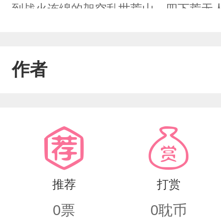
到战火连绵的架空乱世荒山。四下荒无
激活——独立水电、海量物资、全域监
铁甲骑兵，为首靖王萧珩一身伤痕、满
作者
口掩护，主动递出全部封地权柄，邀他
作乱、北狄外敌年年劫掠、皇室忌惮暗
夺嫡暗流汹涌。沈时安从不张扬空间，只
练新军、推寒门新政，一步步收拢万民
机，君臣皮囊之下，早已是生死相托的
推荐
打赏
南北对峙困局，清算皇室千年原罪，扫
0
票
0
耽币