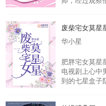
师，经过观察
嘴他才知道，
界，既然之前
废柴宅女莫星
义，他决定参
凌，帮助女主
华小星
按自己的理解
有血缘的弟弟
肥胖宅女莫星
不喜欢我，是
电视剧上心中
意的校霸学生
到的七星盒子
其实我也可以
全侯之女武流
这是因为什么
魄打碎，意外
的。本文是万