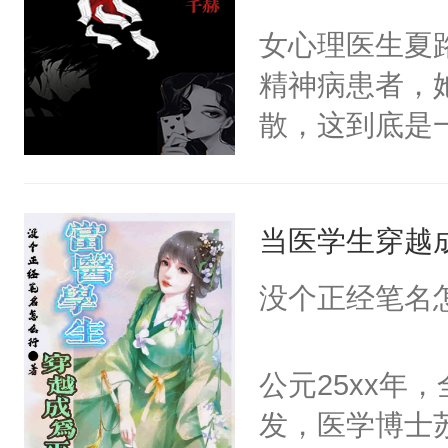
手。但武流苏
个傻子。不管
女心理医生夏
炆对自己始终
对方是真星君
精神病患者，
最后关头帮赵
原则：能动手
散，这到底是
星不见了，难
否能找到答案
鼓作气，开启了
期待。女强男
妻×生活不自
当医学生穿越
没个正经笔名
公元25xx年
发，医学博士