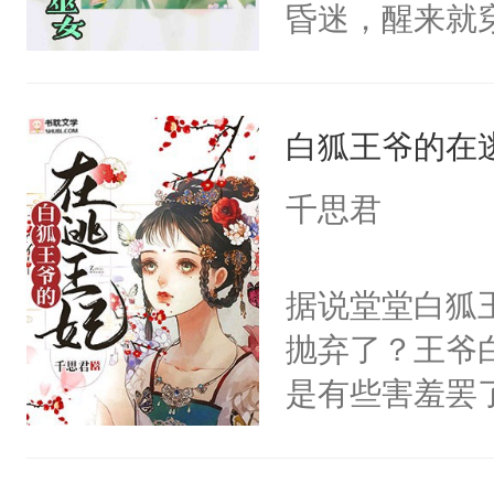
昏迷，醒来就
第一眼见到的
的小姐姐？”秦
白狐王爷的在
着：咦？原来
何还是这么耐
千思君
前这人也太高
姓林，名漾，
据说堂堂白狐
苏栯霖，泰山
抛弃了？王爷
意。”林漾“
是有些害羞罢
说！”苏栯霖
个凡人屁股后
程度么？”熟
沚表示这是爱