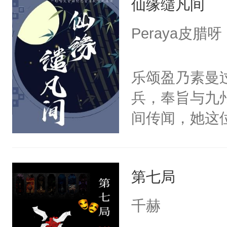
仙缘缱凡间
重生，莫星星
美。
体，在莫星星
Peraya皮腊呀
武流苏父兄皆
流苏容貌冠绝
乐颂盈乃素曼
宫宴上见到三
兵，奉旨与九
竭虑，但异域
间传闻，她这
宴包裹里，有
与药罐和轮椅
正妃位置。武
禁风的三少爷
武流苏势要查
第七局
而易举就被乐
忙，武流苏帮
才明白，周之
千赫
经起伏，在成
子，他整天宣