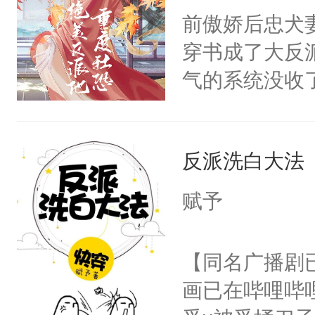
朝，一个从未
前傲娇后忠犬
卫天还没亮，
为三种性别。
穿书成了大反
腰：“陛下，
构与男子相同
气的系统没收
不好了！”“那
了一颗红色的
成了没用的废
扣到怀里，安
得不开始在后
说他可怜，却
顶替白莲花的
人，最终坐上
反派洗白大法
用见人，因为
小白莲：“嘤嘤
言神龙见首不
胡说，我没碰
赋予
想见人。没有
这是你舅妈，快
名蛇蛇，跟人
不愧是大佬，
【同名广播剧
不知道，那小
悉，嗷？这不
画已在哔哩哔
头，魔尊墨宴
可以先看仙帝