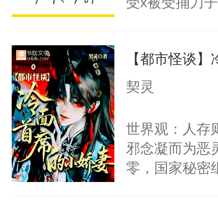
受x被受捅刀
宴：柳折枝你
派，他的任务
飞魄散！第二
一位合适的男
们竟然欺负你
【都市怪谈】
病，一个个的
宴：要不你跟
上了还是无动
契灵
来……“蛇蛇
力跟男主称兄
好，别人都想
间变脸背叛他
世界观：人存
堂魔尊……行
的恶事他都对
邪念凝而为恶
位，当日就抢
一个权力滔天
零，国家秘密
神偏执：不许
右男主又报复
士，以武力、
腿，把你锁在
个世界了。直
界分三性：男
有人养？还有
他说：【您需