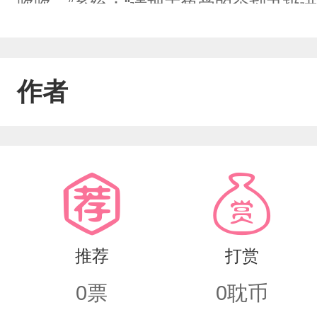
吹吹。”系统：“请把主角受的企划书扔进
案太棒了，明天就立项。”系统崩溃了：
壮：“我这是用爱感化情敌。”直到某天
作者
对他这么好……是不是想引起我的注意？
受送爱心午餐。”霸总咬牙切齿：“沈辞
推荐
打赏
0
票
0
耽币