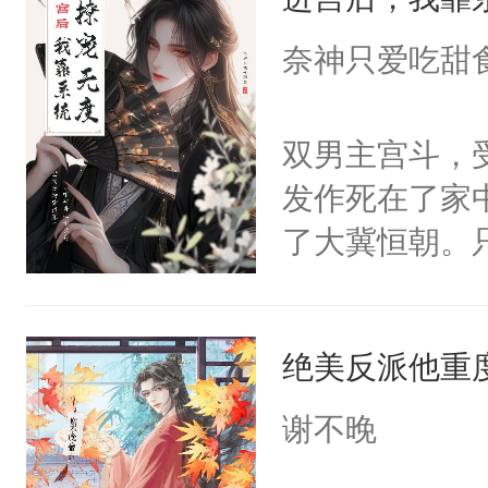
成为所有白莲
I，他们决定
奈神只爱吃甜
学子，莫之阳
莲花可不止有
双男主宫斗，
点脑袋，看着
发作死在了家
常见问题一：
了大冀恒朝。
教科书版：“
己的世界，并
样。”莫之阳
王名为云胤，
母的微笑：“
绝美反派他重
惜被人暗害，
留看着面前这
绝。主神知晓
谢不晚
人，突然醒悟
顾云去到大冀
问题二：废后