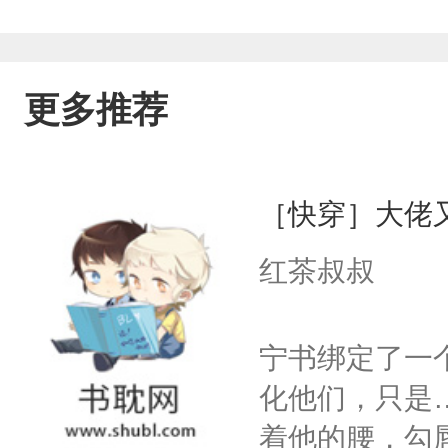
更多推荐
［快穿］大佬
红茶叔叔
宁书绑定了一
化他们，只是
着他的腰，勾