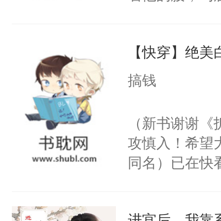
角落，捏着他
尝尝。”当红
【快穿】绝美
来，给老公亲
用力——为你
搞钱
糖专业户，不
（新书谢谢《
攻慎入！希望
同名）已在快
叭！】1V1
统界里面有个
进宫后，我靠