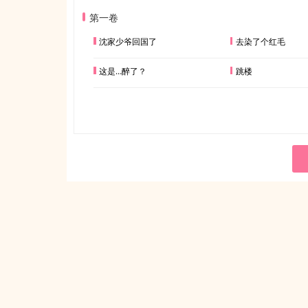
第一卷
沈家少爷回国了
去染了个红毛
这是…醉了？
跳楼