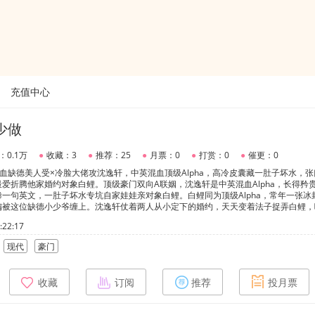
充值中心
少做
：0.1万
●
收藏：3
●
推荐：25
●
月票：0
●
打赏：0
●
催更：0
血缺德美人受×冷脸大佬攻沈逸轩，中英混血顶级Alpha，高冷皮囊藏一肚子坏水，
爱折腾他家婚约对象白鲤。顶级豪门双向A联姻，沈逸轩是中英混血Alpha，长得矜
一句英文，一肚子坏水专坑自家娃娃亲对象白鲤。白鲤同为顶级Alpha，常年一张冰
偏被这位缺德小少爷缠上。沈逸轩仗着两人从小定下的婚约，天天变着法子捉弄白鲤，
起来格外撩人；白鲤话少内敛，次次纵容他所有缺德操作，在外人人敬畏的两大顶尖Al
22:17
逸轩：劝你一句，缺德的事情少做。转头自己坏事做尽，全用来黏白
现代
豪门
收藏
订阅
推荐
投月票