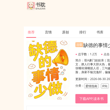
推荐
言情
原创
排行
书库
缺德的事情
连载
●
总字数：1.2万
●
点击
简介：双A豪门娃娃亲｜混
文，撩人行事大胆火热，最
张嘴却满嘴损人话，三句掺
脸，身家不输沈逸轩，偏
自持，行动上黏人又撩，疯
更新时间：2026-06-30 20:
私下只有彼此清楚——沈
分类：
爱情指南
IP向
下载APP,读本书