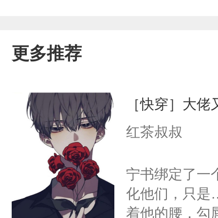
更多推荐
［快穿］大佬
红茶叔叔
宁书绑定了一
化他们，只是
着他的腰，勾