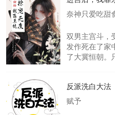
成为所有白莲
I，他们决定
奈神只爱吃甜
学子，莫之阳
莲花可不止有
双男主宫斗，
点脑袋，看着
发作死在了家
常见问题一：
了大冀恒朝。
教科书版：“
己的世界，并
样。”莫之阳
王名为云胤，
母的微笑：“
反派洗白大法
惜被人暗害，
留看着面前这
绝。主神知晓
赋予
人，突然醒悟
顾云去到大冀
问题二：废后