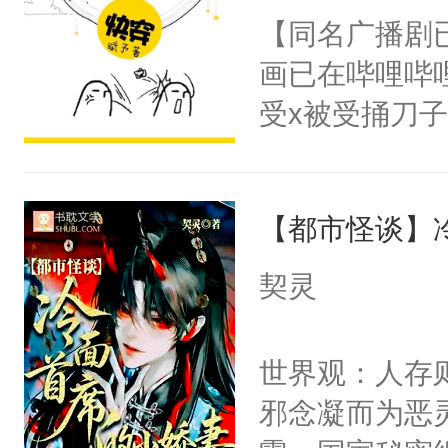
朝，一个从未
【同名广播剧
卫天还没亮，
为三种性别。
画已在哔哩哔
腰：“陛下，
构与男子相同
受x被受捅刀
不好了！”“那
了一颗红色的
派，他的任务
扣到怀里，安
得不开始在后
一位合适的男
顶替白莲花的
人，最终坐上
【都市怪谈】
病，一个个的
小白莲：“嘤嘤
上了还是无动
胡说，我没碰
契灵
力跟男主称兄
这是你舅妈，快
间变脸背叛他
不愧是大佬，
世界观：人存
的恶事他都对
悉，嗷？这不
邪念凝而为恶
一个权力滔天
可以先看仙帝