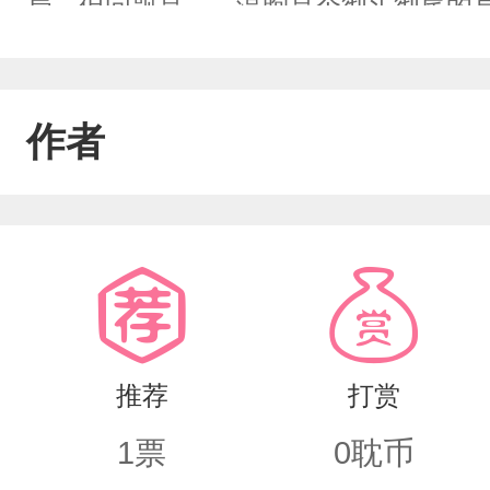
局。但问题是——温煦是个彻头彻尾的直
ABO测试零分，申诉被驳回，神明还贴
麻烦的是那条附加规则：如果他迷恋某
作者
务就此终止。于是，一个对耽美一窍不通
统，在修仙、都市、江湖的世界里一路
实中一脸懵逼。100个悲惨主角，100
都不知道。这个故事，才刚刚开始。
推荐
打赏
1
票
0
耽币