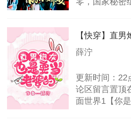
零，国家秘密
右男主又报复
士，以武力、
个世界了。直
界分三性：男
他说：【您需
【快穿】直男
子嗣）。盘龙
年，存活下来
孤独成性，被
薛泞
再说一遍。】
貌美送花郎，
世界苟活十年。
嘴硬心软、宠
更新时间：2
他才发现：他的
论区留言置顶
氓，本体是全
面世界1【你
来想逗逗人类
长大的竹马，
到油盐不进。
抢了你要给竹
本来只想成家