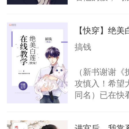
角落，捏着他
尝尝。”当红
【快穿】绝美
来，给老公亲
用力——为你
搞钱
糖专业户，不
（新书谢谢《
攻慎入！希望
同名）已在快
叭！】1V1
统界里面有个
进宫后，我靠