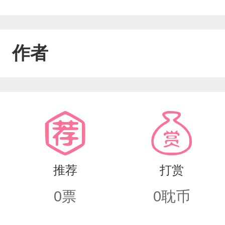
作者
推荐
打赏
0
票
0
耽币