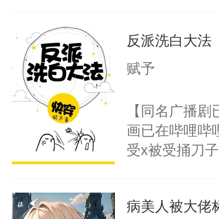
己的世界，并
王名为云胤，
反派洗白大法
惜被人暗害，
绝。主神知晓
赋予
顾云去到大冀
朝，一个从未
【同名广播剧
为三种性别。
画已在哔哩哔
构与男子相同
受x被受捅刀
了一颗红色的
派，他的任务
得不开始在后
一位合适的男
人，最终坐上
病美人被大佬
病，一个个的