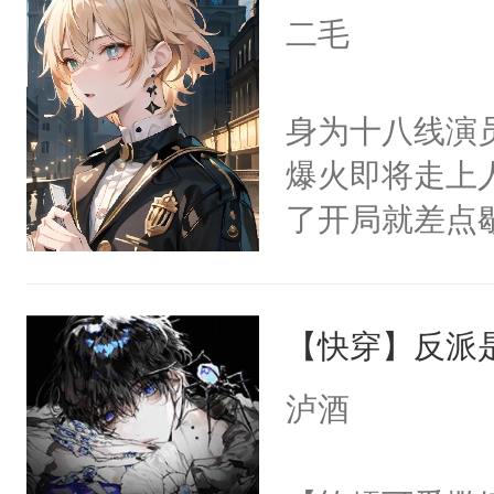
上了还是无动
二毛
力跟男主称兄
间变脸背叛他
身为十八线演
的恶事他都对
爆火即将走上
一个权力滔天
了开局就差点
右男主又报复
进医院抢救—
个世界了。直
而他是个体弱
他说：【您需
【快穿】反派
躺的小菜鸡的事
年，存活下来
家捧在手心里
泸酒
再说一遍。】
兵余时慕，来
世界苟活十年。
相遇了。坏消