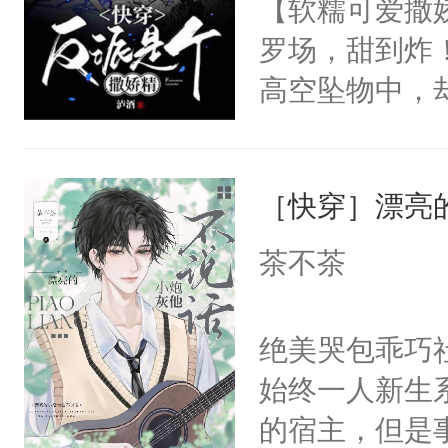
【软糯可爱撒娇
救了他。坏消
罗场，甜到炸！
时慕可以救他
高空坠物中，
颈:“咬我一口
要成为一个优
人揽进怀里，
主称霸位面！
糊，差点被搞
［快穿］漂亮
在一起！”温
含着眼泪，缓
的矜贵男人，
茶不茶
时慕的人都知
别人在一起，
碰。为此国家
的细腰眼角阴
绝美哭包乖巧社
小祖宗把自己
到我干你了。
始终一人新生
时慕问:我家
将自己的计划
的宿主，但是
吗？众人瞳孔