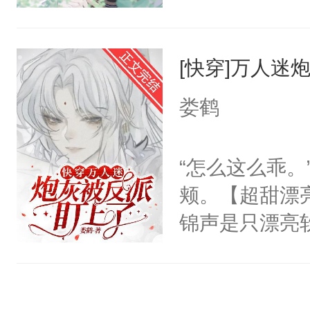
后称霸世界！
个社恐小哭包
了，全球唯一
踝往自己怀里
宿主，元宝只
多病、如花一
的。”温凌被欺
[快穿]万人迷
你，打他一巴
找江时朝麻烦
轻一点亲好不
右脸欠踹$￥#
潮中，想让他
娄鹤
主拍桌对线:
白嫩嫩一看就
般幽深又如天
走！”商业巨
前，抬手摸了
一切。令世人
“怎么这么乖
按在桌子上，嗓
句：“魂淡！”元
巧。它们朝着
颊。【超甜漂
身心干净！嘎
血：可爱，想
奉他为王。江时
锦声是只漂亮
解气！
阴恻恻的看着
排:1、身高
统，从此他被
招惹我的，你
2、身娇体弱
声鼓起勇气和
点头：“你自
艺好攻3、双洁
清冷少爷指尖