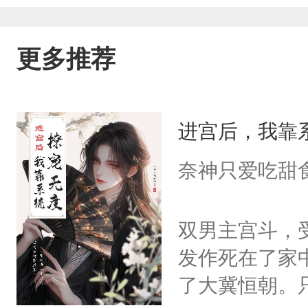
更多推荐
进宫后，我靠
奈神只爱吃甜
双男主宫斗，
发作死在了家
了大冀恒朝。