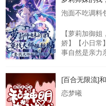
的事实逐渐浮
澜却一脸疑惑
泡面不吃调料
啊。”3.丹霓
九重天。却哪
【萝莉加御姐
反目成仇。丹
娇】【小日常
根。她的眼中
事自然是亲力
爱慕沈芸澜看
这哪里是招生，
说，你别太爱了
宗的未来啊。
[百合无限流]
无比上心的啊
重要的是，身材
恋梦曦
我看眼前这个