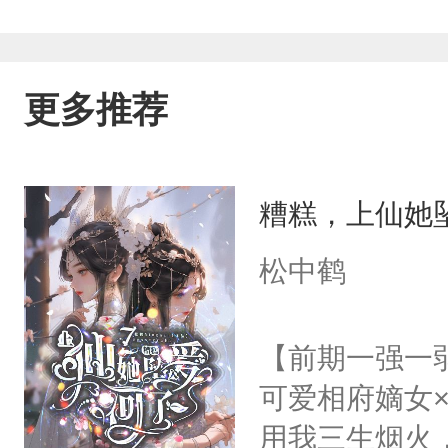
要保持联系，他每一天的早安午安晚安
己说的话，自己却食言了，他在陈同学
更多推荐
还发了一个动态，谈恋爱了，嘻嘻，开
了口气，当时陈同学，看到这句时，想
糟糕，上仙她
啊？如今他已经不记得了。
松中鹤
【前期一强一
可爱相府嫡女
用我三生烟火