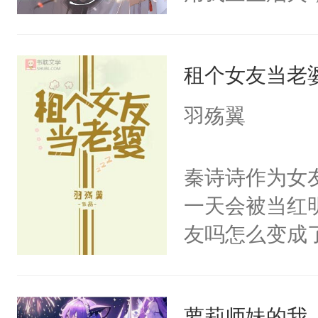
情，亦是我现
稳的上仙丹霓
租个女友当老
的恋爱脑。丹
爱。”仙帝沉
羽殇翼
仙女来背锅。
一气之下将魔
秦诗诗作为女
终的选择。2
一天会被当红
家族限制，直
友吗怎么变成
命运的齿轮开
什么第一天认
剑法。不知这
像以往一样平
那天，有个师
萝莉师妹的我