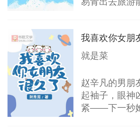
易青出去旅游
的小人，朴念
眼沦陷。温柔
只要你乖乖听
一晚，在姐姐美
我喜欢你女朋
尝到姐姐的滋
劲。知性理智
就是菜
道确实不错。
薄情，实则专
赵辛凡的男朋
监，实则敏感
起袖子，眼神
紧——下一秒
打架？万一划
值当！她赵辛