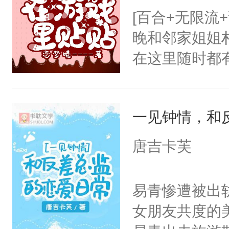
[百合+无限流
晚和邻家姐姐
在这里随时都
么不对的地方
了！快跑啊！
一见钟情，和
了？”众怪物
啊！”在别人
唐吉卡芙
已经开始谈恋
了不得了的事
易青惨遭被出
物正在朴念月
女朋友共度的
有什么吩咐？”