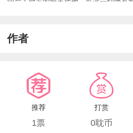
业后去对方的城市找他，可这一切哪有
会实现？隔着屏幕的爱情最是脆弱，可
着以后一起同居的生活，可惜这一切只
作者
时同学主动提了分手，那时陈同学还在
然，他更不知道时同学向他提出了分手
有的联系方式拉黑删除，可他偏偏忘删
了，或许是天意，一次意外，时同学发
在QQ内卑微的祈求着复合，纠缠了好
推荐
打赏
休，不愿放弃，只是陈同学很坚持，他
1
票
0
耽币
了坚持不同意，时同学在无奈之下，只