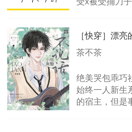
受x被受捅刀
宴：柳折枝你
派，他的任务
飞魄散！第二
一位合适的男
们竟然欺负你
［快穿］漂亮
病，一个个的
宴：要不你跟
上了还是无动
茶不茶
来……“蛇蛇
力跟男主称兄
好，别人都想
间变脸背叛他
绝美哭包乖巧社
堂魔尊……行
的恶事他都对
始终一人新生
位，当日就抢
一个权力滔天
的宿主，但是
神偏执：不许
右男主又报复
个社恐小哭包
腿，把你锁在
个世界了。直
宿主，元宝只
有人养？还有
他说：【您需