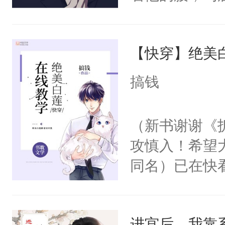
角落，捏着他
尝尝。”当红
【快穿】绝美
来，给老公亲
用力——为你
搞钱
糖专业户，不
（新书谢谢《
攻慎入！希望
同名）已在快
叭！】1V1
统界里面有个
进宫后，我靠