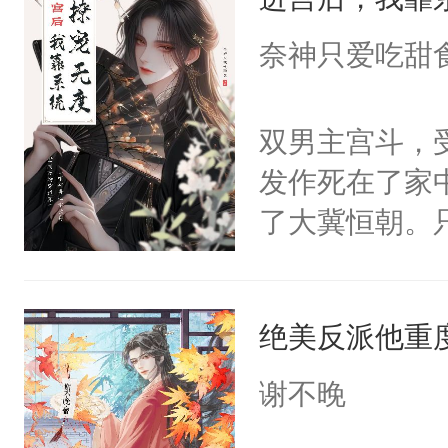
成为所有白莲
I，他们决定
奈神只爱吃甜
学子，莫之阳
莲花可不止有
双男主宫斗，
点脑袋，看着
发作死在了家
常见问题一：
了大冀恒朝。
教科书版：“
己的世界，并
样。”莫之阳
王名为云胤，
母的微笑：“
绝美反派他重
惜被人暗害，
留看着面前这
绝。主神知晓
谢不晚
人，突然醒悟
顾云去到大冀
问题二：废后