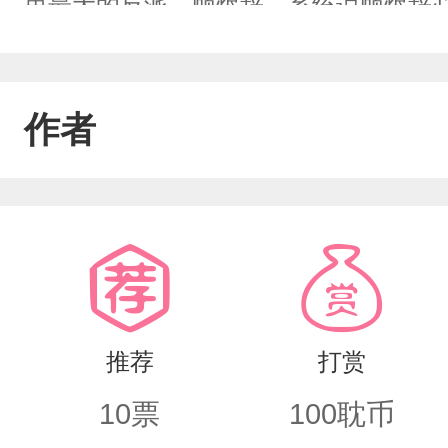
里最大的反派—顾烬辞，系统说顾烬辞
清除在书里，而具体怎么“清除”书里却
抵触心理，他一点也不想去功略什么大
作者
安！怎么安！大反派能让他安吗，作为
路深，我要回农村，一个麻袋，一个坑
拾恨不得以头抢地回到现世但系统口中
说出口，一道刺耳的警报在脑海响起，
100％请尽快退出……可播报还没说完
推荐
打赏
险100％是什么意思，可以退出吗，带我走啊
10
票
100
耽币
发现它与主控断开了联系，不等一人一