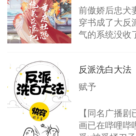
朝，一个从未
前傲娇后忠犬
卫天还没亮，
为三种性别。
穿书成了大反
腰：“陛下，
构与男子相同
气的系统没收
不好了！”“那
了一颗红色的
成了没用的废
扣到怀里，安
得不开始在后
说他可怜，却
顶替白莲花的
人，最终坐上
反派洗白大法
用见人，因为
小白莲：“嘤嘤
言神龙见首不
胡说，我没碰
赋予
想见人。没有
这是你舅妈，快
名蛇蛇，跟人
不愧是大佬，
【同名广播剧
不知道，那小
悉，嗷？这不
画已在哔哩哔
头，魔尊墨宴
可以先看仙帝