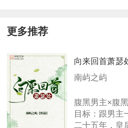
更多推荐
向来回首萧瑟
南屿之屿
腹黑男主×腹
目标：跟男主
二十五年，皇