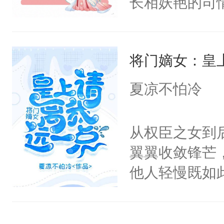
长相妖艳的司
红，微微颤抖
斐尘＊漫骂，
焉：emm…
意而为，得知
——————
将门嫡女：皇
宜，在经历各
本文文案表面
却因龙契的存
夏凉不怕冷
郁自卑小狼狗
派，从而改变
法无天，是最
眸，眼眶湿润
从权臣之女到
被送去和亲客
一定给你一个
翼翼收敛锋芒
是做个好好公
了她一下，“
他人轻慢既如
己。
局。”
上，好像越发