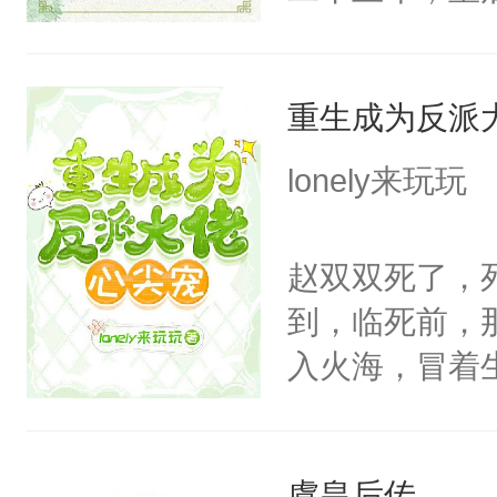
皇后，葬于黄
下葬后太子不
重生成为反派
第五年，沛帝
三皇子云黎晗
lonely来玩玩
云黎晰为明郡
下旨后长达五
赵双双死了，
端王被立为太
到，临死前，
陶淑妃和姜德
入火海，冒着
和两位公主在
在心底的爱意
我们也该回去
定要看清人心
线，男主鉴婊
虞皇后传