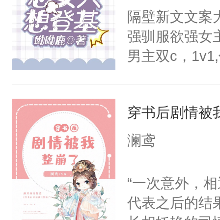
正经宫斗选手
隔壁新文文案
强驯服欲强女
男主双c，1v
是没发生关系
庭。大学毕业
穿书后剧情被
世界，成为女
梁时焉从小到
澜鸢
弟遇难，好友
助，希望梁时
“一次意外，
救，但是并不
代表之后的结
那传说中清高