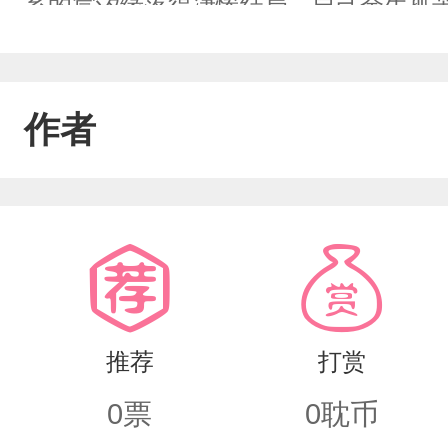
系的宸汐缘落得凄惨结局，自己余生孤
年初入朝堂、与宸汐缘针锋相对的开端
将军收起一身杀伐戾气，一改往日处处
作者
地靠近、守护自己亏欠了一辈子的人。
势的大将军频频护着温润文官，反差极
备、满心疑惑、步步试探，不解宿敌为
生涟漪，慢慢看透冷面将军冰冷外壳下
解、褪去隔阂，携手应对朝堂权谋、党
推荐
打赏
最终双向奔赴、相守一生，演绎一场极
0
票
0
耽币