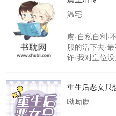
自己和他们再
信，终于如愿
温宅
闪耀的星星。
虞·自私自利·
服的活下去·最
诈·我对皇位没
其实是工具人
姐怎么办？当
重生后恶女只
重生开挂把自
搭伙过日子。
呦呦鹿
围大体上是和