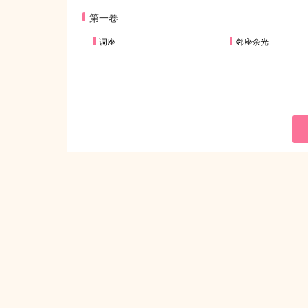
第一卷
调座
邻座余光