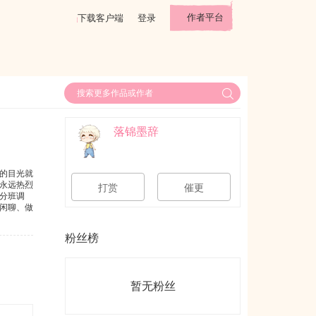
作者平台
下载客户端
登录
落锦墨辞
的目光就
永远热烈
打赏
催更
分班调
闲聊、做
千里的少
久的遥
粉丝榜
暂无粉丝