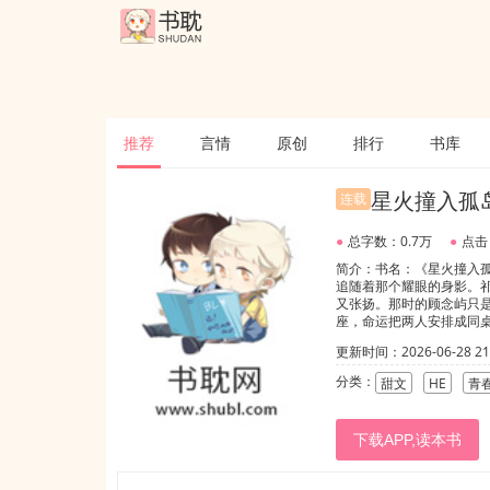
推荐
言情
原创
排行
书库
星火撞入孤
连载
●
总字数：0.7万
●
点击
简介：书名：《星火撞入
追随着那个耀眼的身影。
又张扬。那时的顾念屿只
座，命运把两人安排成同
题不会就扭头求助，总喜
更新时间：2026-06-28 21:
年，会慢慢给出回应，嘴
望，终会变成朝夕相伴。
分类：
甜文
HE
青
下载APP,读本书