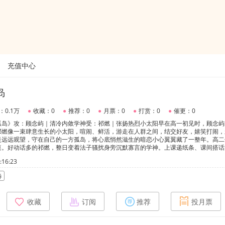
充值中心
岛
：0.1万
●
收藏：0
●
推荐：0
●
月票：0
●
打赏：0
●
催更：0
孤岛》攻：顾念屿｜清冷内敛学神受：祁燃｜张扬热烈小太阳早在高一初见时，顾念屿
祁燃像一束肆意生长的小太阳，喧闹、鲜活，游走在人群之间，结交好友，嬉笑打闹，
是远远观望，守在自己的一方孤岛，将心底悄然滋生的暗恋小心翼翼藏了一整年。高二
桌。好动话多的祁燃，整日变着法子骚扰身旁沉默寡言的学神。上课递纸条、课间搭话
欢凑上去招惹这座冷冰冰的冰山。旁人都以为顾念屿厌烦吵闹，却没人知道，一向拒人
16:23
上话少，却默默包容着同桌所有的小闹腾。一簇滚烫星火，莽撞撞入沉寂孤岛。原来长
十七岁的课桌之间，余光纠缠，心动暗生，寒冬会为暖阳慢慢融化。
春
收藏
订阅
推荐
投月票