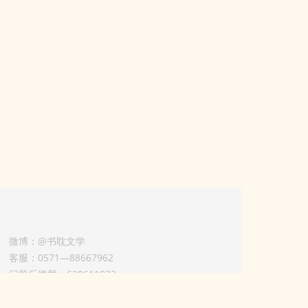
微博：@书耽文学
客服：0571—88667962
问题反馈群：630611933
版权业务联系人-淡风 QQ：
3614922414（加好友请备注合作来意）