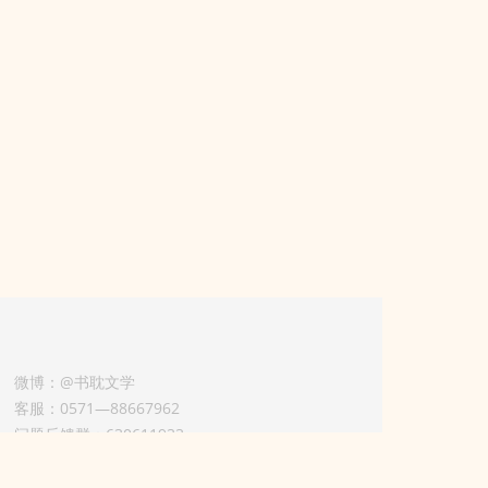
微博：@书耽文学
客服：0571—88667962
问题反馈群：630611933
版权业务联系人-淡风 QQ：
3614922414（加好友请备注合作来意）