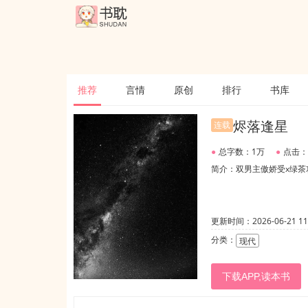
推荐
言情
原创
排行
书库
烬落逢星
连载
●
总字数：1万
●
点击：
简介：双男主傲娇受x绿茶
更新时间：2026-06-21 11:
分类：
现代
下载APP,读本书