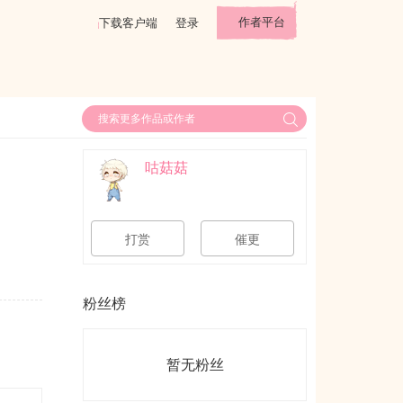
作者平台
下载客户端
登录
咕菇菇
打赏
催更
粉丝榜
暂无粉丝