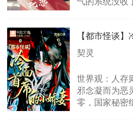
气的系统没收
右男主又报复
成了没用的废
个世界了。直
说他可怜，却
他说：【您需
【都市怪谈】
用见人，因为
年，存活下来
言神龙见首不
契灵
再说一遍。】
想见人。没有
世界苟活十年。
名蛇蛇，跟人
世界观：人存
不知道，那小
邪念凝而为恶
头，魔尊墨宴
零，国家秘密
宴：柳折枝你
士，以武力、
飞魄散！第二
界分三性：男
们竟然欺负你