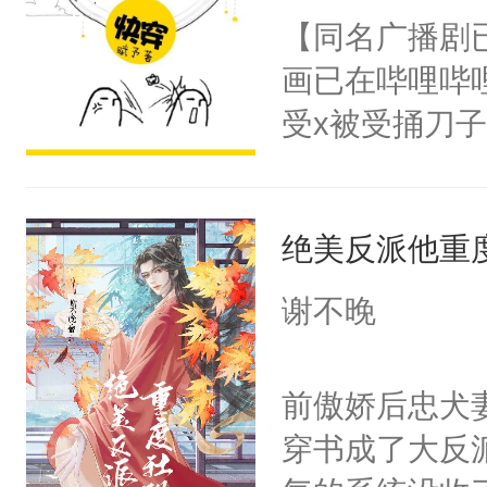
朝，一个从未
【同名广播剧
卫天还没亮，
为三种性别。
画已在哔哩哔
腰：“陛下，
构与男子相同
受x被受捅刀
不好了！”“那
了一颗红色的
派，他的任务
扣到怀里，安
得不开始在后
一位合适的男
顶替白莲花的
人，最终坐上
绝美反派他重
病，一个个的
小白莲：“嘤嘤
上了还是无动
胡说，我没碰
谢不晚
力跟男主称兄
这是你舅妈，快
间变脸背叛他
不愧是大佬，
前傲娇后忠犬
的恶事他都对
悉，嗷？这不
穿书成了大反
一个权力滔天
可以先看仙帝