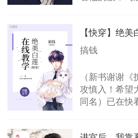
角落，捏着他
尝尝。”当红
【快穿】绝美
来，给老公亲
用力——为你
搞钱
糖专业户，不
（新书谢谢《
攻慎入！希望
同名）已在快
叭！】1V1
统界里面有个
进宫后，我靠