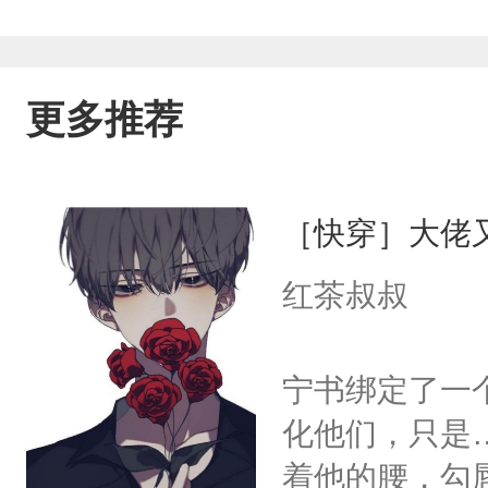
不下那个面具了”排雷：年龄差5岁，第
抑。
更多推荐
［快穿］大佬
红茶叔叔
宁书绑定了一
化他们，只是
着他的腰，勾