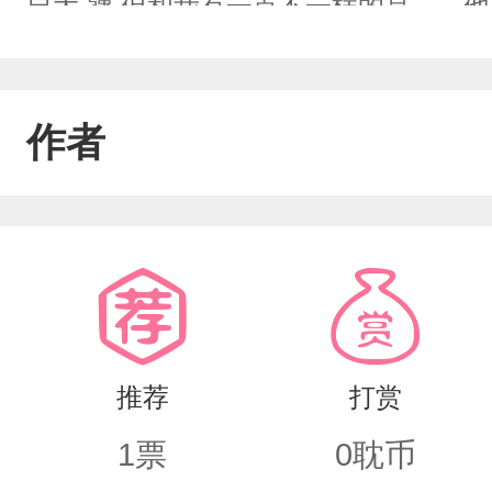
自大,犟,但和我有一点不一样的是——
说“我要救赎你。”可却次次不成功，次次
得”他不是我，如果真的是我的话应该是
作者
也只为自己，5年后的我，并不是全方
意，不按着他的脚步走，他就想杀了我他
了。”“那不是你，”他看着我“你不是这
小“连自己的缺点都不能接受”“你也不能
时也很讨厌自己的这些缺点”“我没你反感
推荐
打赏
的假言假语“你只是比我多学会了一项技能
1
票
0
耽币
不在意“伪装。”我道“经历过那么多事