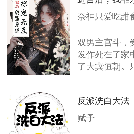
成为所有白莲
I，他们决定
奈神只爱吃甜
学子，莫之阳
莲花可不止有
双男主宫斗，
点脑袋，看着
发作死在了家
常见问题一：
了大冀恒朝。
教科书版：“
己的世界，并
样。”莫之阳
王名为云胤，
母的微笑：“
反派洗白大法
惜被人暗害，
留看着面前这
绝。主神知晓
赋予
人，突然醒悟
顾云去到大冀
问题二：废后