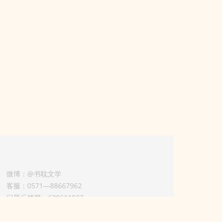
微博：@书耽文学
客服：0571—88667962
问题反馈群：630611933
版权业务联系人-淡风 QQ：
3614922414（加好友请备注合作来意）