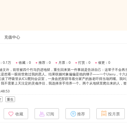
充值中心
：0.1万
●
收藏：0
●
推荐：0
●
月票：0
●
打赏：0
●
催更：0
卡迪文许，前世被四个竹马扔进地狱，重生回来第一件事就是告诉自己：这辈子不会再
是想看一眼前世救过我的恩人。结果联姻对象偏偏是他的继子——一个Uteru，十六
己拔了呼吸管从ICU爬到会议室，一身血把那群等着分家产的族老吓得当场闭嘴。我叫
。我不需要上天注定的灵魂伴侣，我选择亲手培养一个。两个从地狱里爬出来的人，签
，却在无数场交锋中渐渐发现，对方才是唯一的同类。上一世的债，这一世要亲手讨回
48:53
。可当两个假戏真做的人发现谁也离不开谁的时候，这场赌局就变成了他们共同的宿命
，攻重生，受非重生但开篇即满级·三人行（灵希凇/达德利/昭玄），昭玄为灵希凇的光明
空
重生
teru为自身怀孕的Omega变体·内含跨世界线授权费体系，不同世界线互相明算账·
品背后都有真实的社会痛点·“不要花钱，只要心意”——临霄十六岁那年写在置顶的这
，看不懂的解释了也没用。入坑自愿，弃坑自由。但请不要在无关作品下刷临霄的名字
收藏
订阅
推荐
投月票
约定。