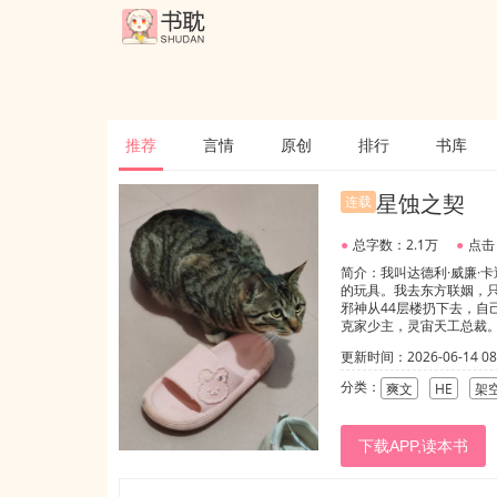
推荐
言情
原创
排行
书库
星蚀之契
连载
●
总字数：2.1万
●
点击
简介：我叫达德利·威廉·
的玩具。我去东方联姻，只
邪神从44层楼扔下去，自
克家少主，灵宙天工总裁
约，各怀戒心，各藏过往
更新时间：2026-06-14 08:
假的，灵魂伴侣也是假的
示：1v1双洁HE，强强
分类：
爽文
HE
架
BO世界观衍生性别体系，U
品说明书式叙事，每一款产
今没改过。看懂的自然懂
下载APP,读本书
小祥云和他之间，唯一的