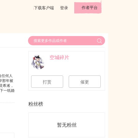
作者平台
下载客户端
登录
空城碎片
当任何人
岁那年被
打赏
催更
灵希凇，
下一纸婚
。婚书是
。阅读提
粉丝榜
体·内含A
内含大量产
句话，至
——那是
暂无粉丝