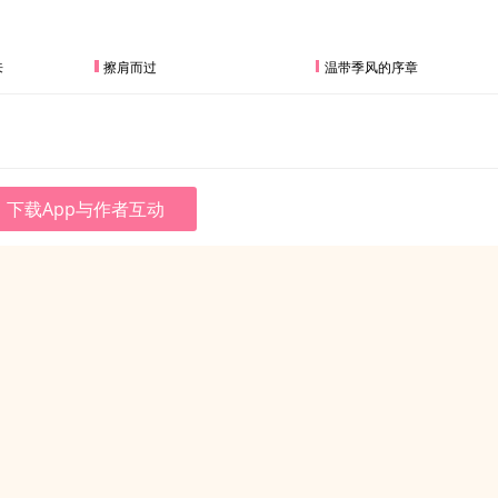
来
擦肩而过
温带季风的序章
下载App与作者互动