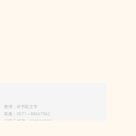
微博：@书耽文学
客服：0571—88667962
问题反馈群：630611933
版权业务联系人-淡风 QQ：
3614922414（加好友请备注合作来意）