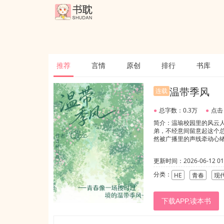
推荐
言情
原创
排行
书库
温带季风
连载
●
总字数：0.3万
●
点击
简介：温瑜校园里的风云
弟，不经意间留意起这个
然被广播里的声线牵动心
更新时间：2026-06-12 01:
分类：
HE
青春
现
下载APP,读本书