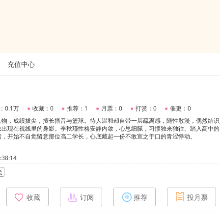
充值中心
：0.1万
●
收藏：0
●
推荐：1
●
月票：0
●
打赏：0
●
催更：0
人物，成绩拔尖，擅长播音与篮球。待人温和却自带一层疏离感，随性散漫，偶然结识
总出现在视线里的身影。季秋瑾性格安静内敛，心思细腻，习惯独来独往。踏入高中的
绪，开始不自觉留意那位高二学长，心底藏起一份不敢宣之于口的青涩悸动。
38:14
代
收藏
订阅
推荐
投月票