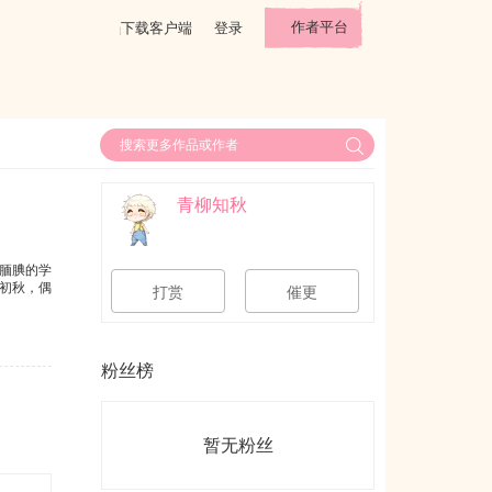
作者平台
下载客户端
登录
青柳知秋
腼腆的学
初秋，偶
打赏
催更
粉丝榜
暂无粉丝