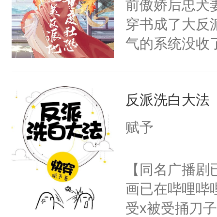
前傲娇后忠犬
卫天还没亮，
为三种性别。
穿书成了大反
腰：“陛下，
构与男子相同
气的系统没收
不好了！”“那
了一颗红色的
成了没用的废
扣到怀里，安
得不开始在后
说他可怜，却
顶替白莲花的
人，最终坐上
反派洗白大法
用见人，因为
小白莲：“嘤嘤
言神龙见首不
胡说，我没碰
赋予
想见人。没有
这是你舅妈，快
名蛇蛇，跟人
不愧是大佬，
【同名广播剧
不知道，那小
悉，嗷？这不
画已在哔哩哔
头，魔尊墨宴
可以先看仙帝
受x被受捅刀