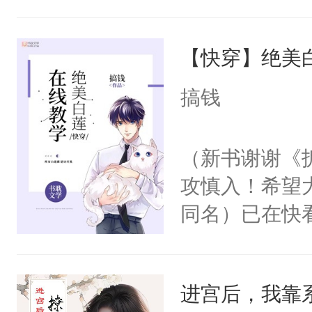
角落，捏着他
尝尝。”当红
【快穿】绝美
来，给老公亲
用力——为你
搞钱
糖专业户，不
（新书谢谢《
攻慎入！希望
同名）已在快
叭！】1V1
统界里面有个
进宫后，我靠
成为所有白莲