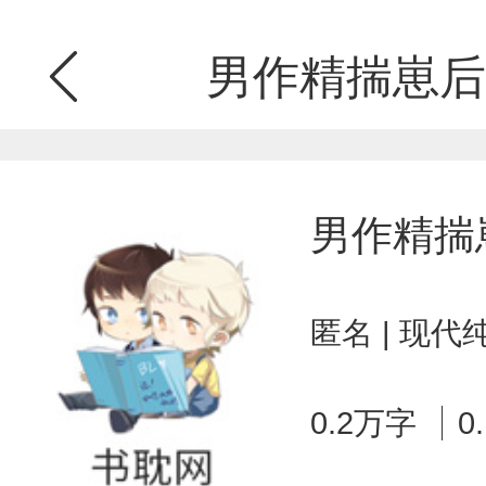
男作精揣崽后
男作精揣
匿名 | 现代
0.2万字
0