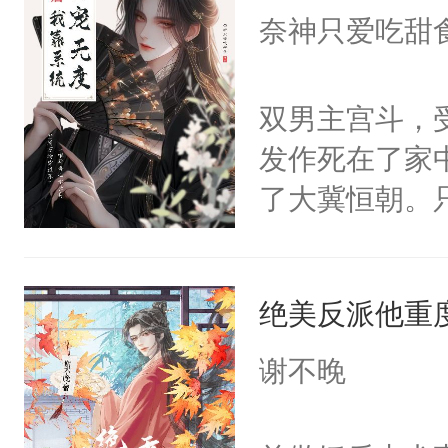
I，他们决定
奈神只爱吃甜
学子，莫之阳
莲花可不止有
双男主宫斗，
点脑袋，看着
发作死在了家
常见问题一：
了大冀恒朝。
教科书版：“
己的世界，并
样。”莫之阳
王名为云胤，
母的微笑：“
绝美反派他重
惜被人暗害，
留看着面前这
绝。主神知晓
谢不晚
人，突然醒悟
顾云去到大冀
问题二：废后
朝，一个从未