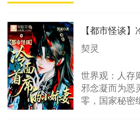
宴：柳折枝你
派，他的任务
飞魄散！第二
一位合适的男
们竟然欺负你
【都市怪谈】
病，一个个的
宴：要不你跟
上了还是无动
契灵
来……“蛇蛇
力跟男主称兄
好，别人都想
间变脸背叛他
世界观：人存
堂魔尊……行
的恶事他都对
邪念凝而为恶
位，当日就抢
一个权力滔天
零，国家秘密
神偏执：不许
右男主又报复
士，以武力、
腿，把你锁在
个世界了。直
界分三性：男
有人养？还有
他说：【您需
子嗣）。盘龙
种威胁手段没