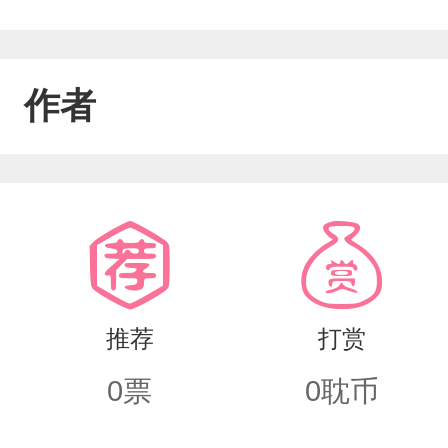
作者
推荐
打赏
0
票
0
耽币