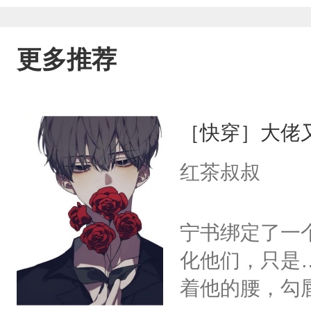
更多推荐
［快穿］大佬
红茶叔叔
宁书绑定了一
化他们，只是
着他的腰，勾