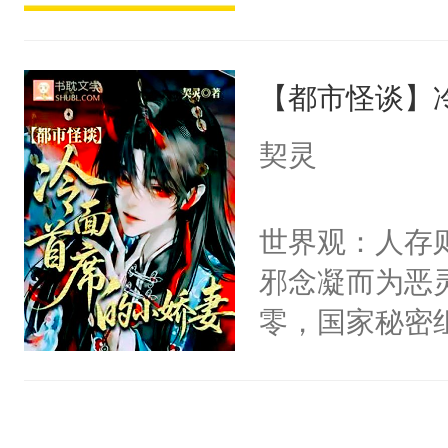
宴：柳折枝你
派，他的任务
飞魄散！第二
一位合适的男
们竟然欺负你
【都市怪谈】
病，一个个的
宴：要不你跟
上了还是无动
契灵
来……“蛇蛇
力跟男主称兄
好，别人都想
间变脸背叛他
世界观：人存
堂魔尊……行
的恶事他都对
邪念凝而为恶
位，当日就抢
一个权力滔天
零，国家秘密
神偏执：不许
右男主又报复
士，以武力、
腿，把你锁在
个世界了。直
界分三性：男
有人养？还有
他说：【您需
子嗣）。盘龙
种威胁手段没