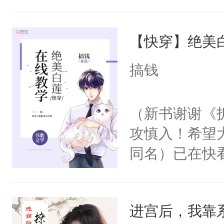
角落，捏着他
尝尝。”当红
【快穿】绝美
来，给老公亲
用力——为你
搞钱
糖专业户，不
（新书谢谢《
攻慎入！希望
同名）已在快
叭！】1V1
统界里面有个
进宫后，我靠
成为所有白莲