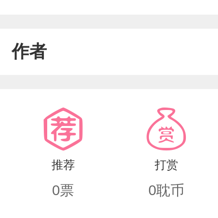
作者
推荐
打赏
0
票
0
耽币