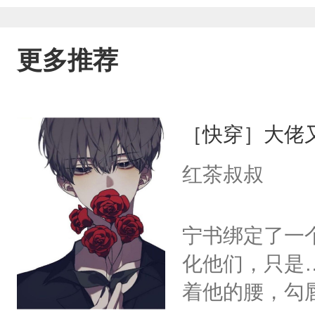
更多推荐
［快穿］大佬
红茶叔叔
宁书绑定了一
化他们，只是
着他的腰，勾