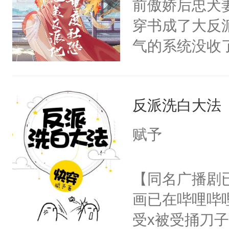
前傲娇后忠犬
卫天还没亮，
为三种性别。
穿书成了大反
腰：“陛下，
构与男子相同
气的系统没收
不好了！”“那
了一颗红色的
成了没用的废
扣到怀里，安
得不开始在后
说他可怜，却
顶替白莲花的
人，最终坐上
反派洗白大法
用见人，因为
小白莲：“嘤嘤
言神龙见首不
胡说，我没碰
赋予
想见人。没有
这是你舅妈，快
名蛇蛇，跟人
不愧是大佬，
【同名广播剧
不知道，那小
悉，嗷？这不
画已在哔哩哔
头，魔尊墨宴
可以先看仙帝
受x被受捅刀