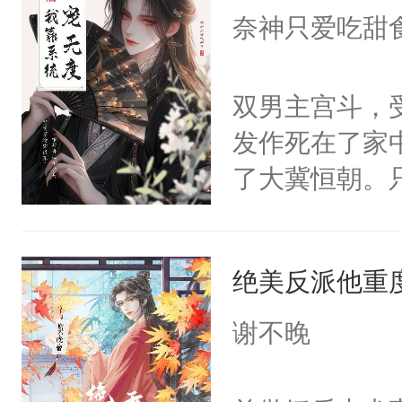
I，他们决定
奈神只爱吃甜
学子，莫之阳
莲花可不止有
双男主宫斗，
点脑袋，看着
发作死在了家
常见问题一：
了大冀恒朝。
教科书版：“
己的世界，并
样。”莫之阳
王名为云胤，
母的微笑：“
绝美反派他重
惜被人暗害，
留看着面前这
绝。主神知晓
谢不晚
人，突然醒悟
顾云去到大冀
问题二：废后
朝，一个从未