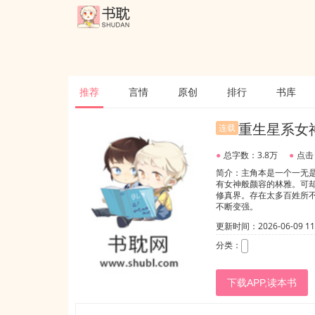
推荐
言情
原创
排行
书库
重生星系女
连载
●
总字数：3.8万
●
点击
简介：主角本是一个一无
有女神般颜容的林雅。可却
修真界。存在太多百姓所
不断变强。
更新时间：2026-06-09 11:
分类：
下载APP,读本书