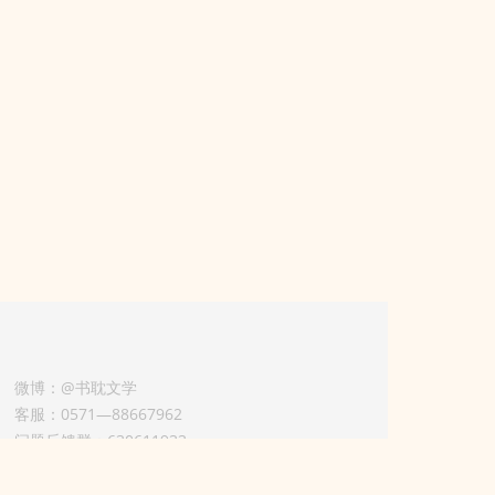
微博：@书耽文学
客服：0571—88667962
问题反馈群：630611933
版权业务联系人-淡风 QQ：
3614922414（加好友请备注合作来意）