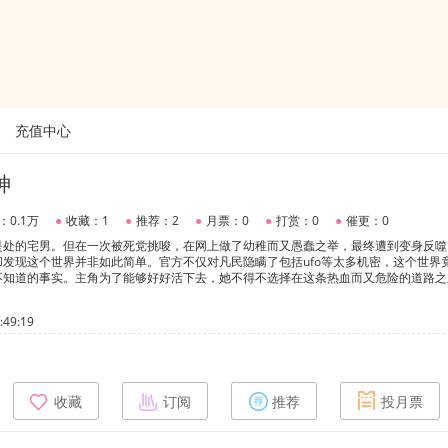
充值中心
神
：0.1万
●
收藏：1
●
推荐：2
●
月票：0
●
打赏：0
●
催更：0
是处的宅男。但在一次被死党挑唆，在网上做了幼稚而又愚蠢之举，最终遭到变身反噬
发现这个世界并非如此简单。官方不仅对凡民隐瞒了包括ufo等太多机密，这个世界
不知道的事实。主角为了能够好好活下去，她不得不选择在这条热血而又危险的道路之
49:19
收藏
订阅
推荐
投月票