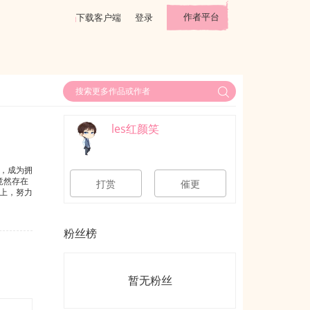
作者平台
下载客户端
登录
les红颜笑
，成为拥
竟然存在
打赏
催更
上，努力
粉丝榜
暂无粉丝