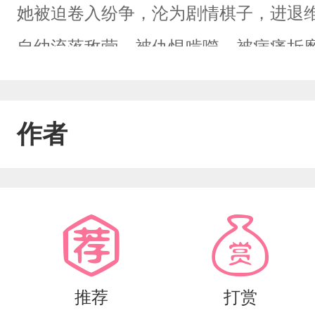
她被迫卷入纷争，沦为剧情棋子，进退
自幼流落敌营，被仇恨啃噬，被病痛折
毒汤之下。世人惧他、厌他、利用他，
所有伪装下的脆弱。她步步为营，在权
作者
柔奔赴，以微光暖透他荒芜半生。疯批
独予她一人，偏执相守，情深不渝。带球
她打破剧情枷锁，改写两人宿命！
推荐
打赏