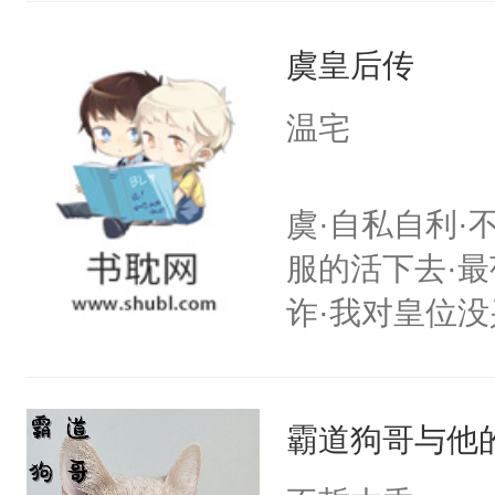
婚好比投二次
她，还将她送
决心：死缠烂打
虞皇后传
好了身体，也
年后赵知年回
温宅
出代价。不管
狠手辣的心机
虞·自私自利·
的其他人...
服的活下去·最
——为什么她
诈·我对皇位没
小狗脱不开干
其实是工具人
医院里看一眼
姐怎么办？当
爱那一卦的？
霸道狗哥与他
重生开挂把自
狗。什么？姐
搭伙过日子。