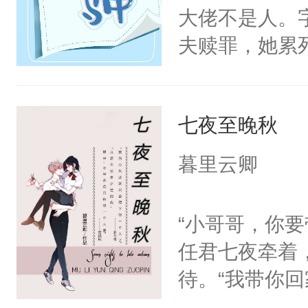
大佬不是人。
夫赎罪，她累
不是人？！再
层层都是你，
七夜至晚秋
直接给他自己
还得苦哈哈给
暮里云卿
喊:“叶舒你那
“小哥哥，你
任君七夜牵着
待。“我带你
心，自己有了