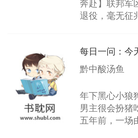
奔赴】联邦军区
退役，毫无征
天，当地配对站
爱：？？？什么
每日一问：今
要Omega？
桌）没门儿，
黔中酸汤鱼
a浑身瘦的就
烂衫。一早被
年下黑心小狼
惶惶哭个不停
男主很会扮猪
的那个Alph
五年前，一场
到了一股异样的
年命丧黄泉。