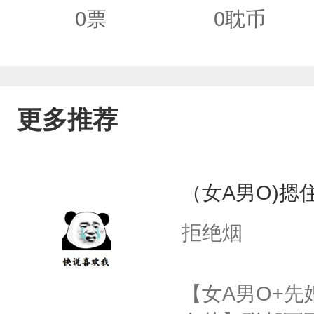
0
票
0
耽币
更多推荐
（女A男O)摁住
拒绝烟
【女A男O+先