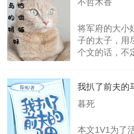
不哲木香
在背后做推波
围大体上是和
雨，也为姐姐
正经宫斗选手
将军府的大小
亲？那不行，
子的太子，用
内，并打算狠
个文的话，不
混蛋。小狼狗
是一周，或者
声音问：“你监视
有，我只是担
我扒了前夫的
从人人欺压到
坏心眼的小狼
暮死
漩涡的攻略纪
本文1V1为