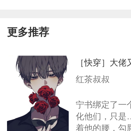
更多推荐
［快穿］大佬
红茶叔叔
宁书绑定了一
化他们，只是
着他的腰，勾