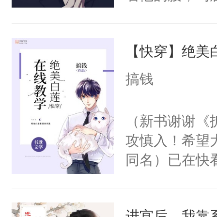
角落，捏着他
尝尝。”当红
【快穿】绝美
来，给老公亲
用力——为你
搞钱
糖专业户，不
（新书谢谢《
攻慎入！希望
同名）已在快
叭！】1V1
统界里面有个
进宫后，我靠