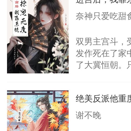
成为所有白莲
I，他们决定
奈神只爱吃甜
学子，莫之阳
莲花可不止有
双男主宫斗，
点脑袋，看着
发作死在了家
常见问题一：
了大冀恒朝。
教科书版：“
己的世界，并
样。”莫之阳
王名为云胤，
母的微笑：“
绝美反派他重
惜被人暗害，
留看着面前这
绝。主神知晓
谢不晚
人，突然醒悟
顾云去到大冀
问题二：废后