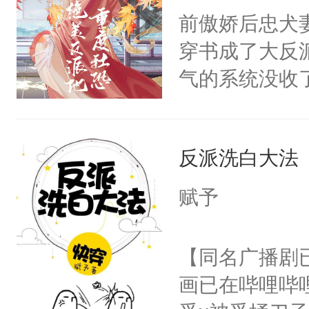
朝，一个从未
前傲娇后忠犬
卫天还没亮，
为三种性别。
穿书成了大反
腰：“陛下，
构与男子相同
气的系统没收
不好了！”“那
了一颗红色的
成了没用的废
扣到怀里，安
得不开始在后
说他可怜，却
顶替白莲花的
人，最终坐上
反派洗白大法
用见人，因为
小白莲：“嘤嘤
言神龙见首不
胡说，我没碰
赋予
想见人。没有
这是你舅妈，快
名蛇蛇，跟人
不愧是大佬，
【同名广播剧
不知道，那小
悉，嗷？这不
画已在哔哩哔
头，魔尊墨宴
可以先看仙帝