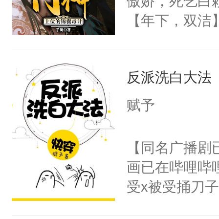
傲娇，死乞白
腰：“陛下，
【鲛人萌妻X超
【年下，双洁
不好了！”“那
次与无数次的
渣，梁允没日
扣到怀里，安
15【你家的锅
的骨头架子。
顶替白莲花的
弃疗】不建议
反派洗白大法
肉复生，和梁
小白莲：“嘤嘤
18【我家艺人
为大周前朝驸
胡说，我没碰
赋予
被梁允一箭穿
这是你舅妈，快
坠落神界的元
不愧是大佬，
【同名广播剧
冷漠，更是他
悉，嗷？这不
画已在哔哩哔
回，他仍记得
可以先看仙帝
受x被受捅刀
不来师尊一句
派，他的任务
人，杀不得，