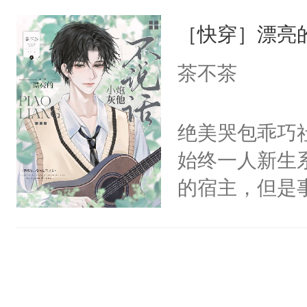
一位合适的男
骄纵和死缠烂
［快穿］漂亮
病，一个个的
人。梁允闯祸
上了还是无动
茶不茶
命去填。梁允
力跟男主称兄
敌，他撒泼打
间变脸背叛他
绝美哭包乖巧社
马耍赖上位，
的恶事他都对
始终一人新生
贴成一对门神
一个权力滔天
的宿主，但是
别人老婆翻旧
右男主又报复
个社恐小哭包
世旧账。步六
个世界了。直
宿主，元宝只
板二十文一张
他说：【您需
你，打他一巴
不时带回家。
年，存活下来
右脸欠踹$￥#