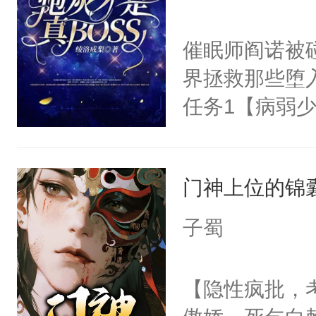
学子，莫之阳
莲花可不止有
催眠师阎诺被
点脑袋，看着
界拯救那些堕
常见问题一：
任务1【病弱少
教科书版：“
成为霸总心尖
样。”莫之阳
1000亿也不
母的微笑：“
门神上位的锦
任务5【偏执
留看着面前这
在我家的第一
子蜀
人，突然醒悟
务8【alph
问题二：废后
说话】任务1
【隐性疯批，
卫天还没亮，
任务11【乖巧