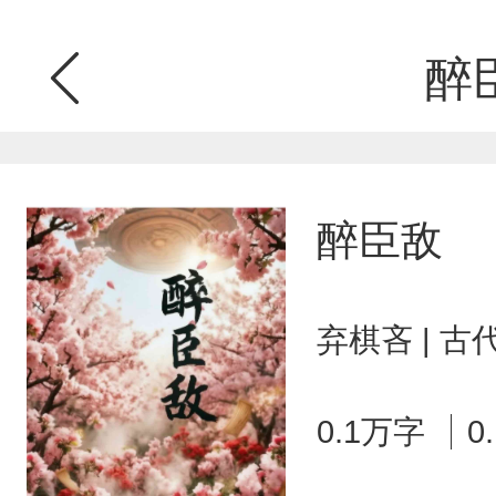
醉
醉臣敌
弃棋吝 | 
0.1万字
0