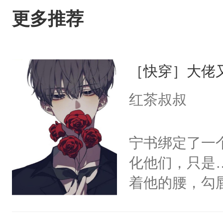
更多推荐
［快穿］大佬
红茶叔叔
宁书绑定了一
化他们，只是
着他的腰，勾
角落，捏着他
尝尝。”当红