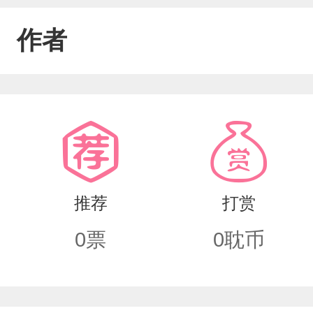
作者
推荐
打赏
0
票
0
耽币