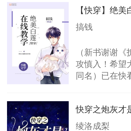
【快穿】绝美
来，给老公亲
用力——为你
搞钱
糖专业户，不
（新书谢谢《
攻慎入！希望
同名）已在快
叭！】1V1
统界里面有个
快穿之炮灰才是
成为所有白莲
I，他们决定
绫洛成梨