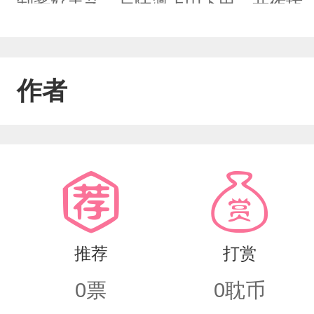
制酱好手艺，与陆凛上山下田、开作坊
屋、带领全村致富，在柴米油盐中情愫
生，四口之家在四季农桑里岁岁团圆。
作者
女双全——没有大风大浪，只有细水长
餐四季、子孙满堂的全家福圆满结局。
富，慢慢生娃，过了一辈子热气腾腾的
推荐
打赏
0
票
0
耽币