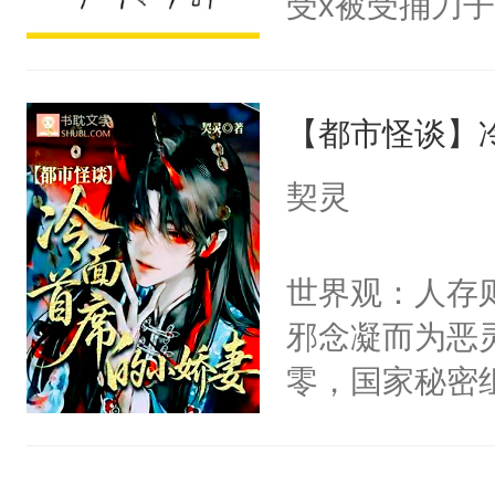
受x被受捅刀
宴：柳折枝你
派，他的任务
飞魄散！第二
一位合适的男
们竟然欺负你
【都市怪谈】
病，一个个的
宴：要不你跟
上了还是无动
契灵
来……“蛇蛇
力跟男主称兄
好，别人都想
间变脸背叛他
世界观：人存
堂魔尊……行
的恶事他都对
邪念凝而为恶
位，当日就抢
一个权力滔天
零，国家秘密
神偏执：不许
右男主又报复
士，以武力、
腿，把你锁在
个世界了。直
界分三性：男
有人养？还有
他说：【您需