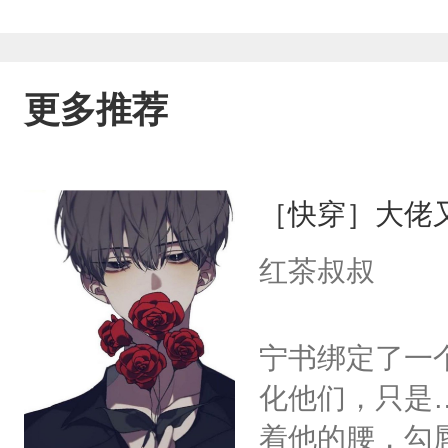
更多推荐
［快穿］大佬
红茶叔叔
宁书绑定了一
化他们，只是
着他的腰，勾