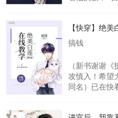
角落，捏着他
尝尝。”当红
【快穿】绝美
来，给老公亲
用力——为你
搞钱
糖专业户，不
（新书谢谢《
攻慎入！希望
同名）已在快
叭！】1V1
统界里面有个
进宫后，我靠