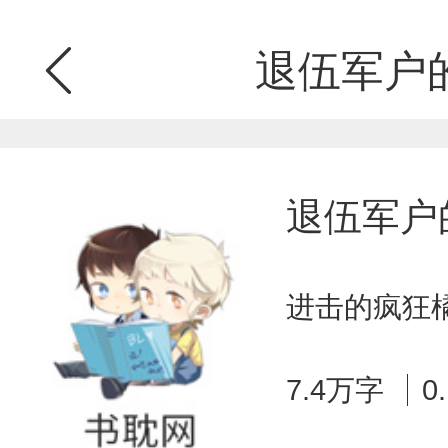
退伍军户
退伍军户
进击的疯狂橘
7.4万字
0