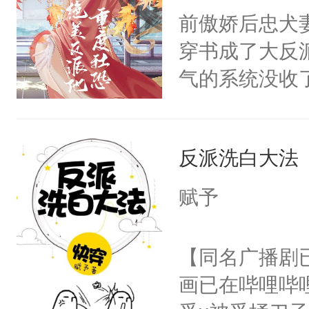
朝，一个从未
前傲娇后忠犬
卫天还没亮，
为三种性别。
穿书成了大反
腰：“陛下，
构与男子相同
气的系统没收
不好了！”“那
了一颗红色的
成了没用的废
扣到怀里，安
得不开始在后
说他可怜，却
顶替白莲花的
人，最终坐上
反派洗白大法
用见人，因为
小白莲：“嘤嘤
言神龙见首不
胡说，我没碰
赋予
想见人。没有
这是你舅妈，快
名蛇蛇，跟人
不愧是大佬，
【同名广播剧
不知道，那小
悉，嗷？这不
画已在哔哩哔
头，魔尊墨宴
可以先看仙帝