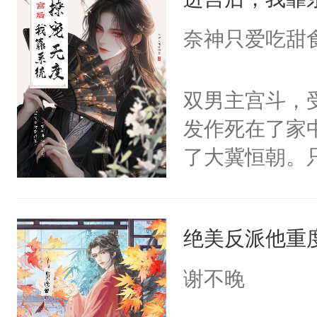
成为所有白莲
I，他们决定
奈神只爱吃甜
学子，莫之阳
莲花可不止有
双男主宫斗，
点脑袋，看着
发作死在了家
常见问题一：
了大冀恒朝。
教科书版：“
己的世界，并
样。”莫之阳
王名为云胤，
母的微笑：“
绝美反派他重
惜被人暗害，
留看着面前这
绝。主神知晓
谢不晚
人，突然醒悟
顾云去到大冀
问题二：废后