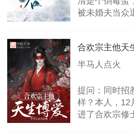
清是个倒霉蛋
现言烬就站在
轮椅，从家里
被未婚夫当众
静。这一世，
的夜晚离家出
道他冷心冷情
只是师兄。-
快乐的风餐露
满身灵力滋养
情不比受少，
椅漂移，和野
合欢宗主他天
日，人人同情
才任由受自毁。
地的束林秋，
2：“宿问清，
中有穿越者！
半马人点火
了。那个男人
色轻蔑。“我
不要吵架，友好
子贴贴。我见
天门结界，掳
提问：同时招
魔尊南北寒被
柳妄渊起初是
样？本人，1
椅的男人给收
味，即将一步
进了合欢宗修
体统！结果装
个屁！柳妄渊
精彩！恋爱前
香香贴贴呜呜
没用，这人磕