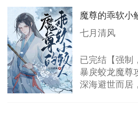
他们说我是他
是因为他才坐
早就喜欢我了
魔尊的乖软小
的温柔忠犬呢
林秋那双清透
蔓延而上。是
个反恋爱脑联
火葬场虽迟但到
七月清风
甜品。
户”。呵，男
好了你的伤，
们？【真香警
果之后，我可
已完结【强制
进来，看犟种
秋1v1双洁h
暴戾蛟龙魔尊
很抽风......）
恳，受会恢复
深海避世而居
笔，不喜左上
鲛人一族突与
（黑色版）：
仙草无数，得
权，非独家
光养晦多年，
之际恰巧遇见