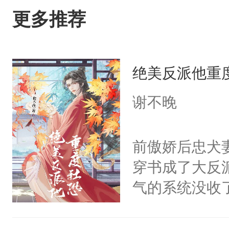
更多推荐
绝美反派他重
谢不晚
前傲娇后忠犬
穿书成了大反
气的系统没收
成了没用的废
说他可怜，却