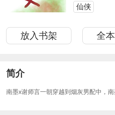
仙侠
放入书架
全本
简介
南墨x谢师言一朝穿越到烟灰男配中，南