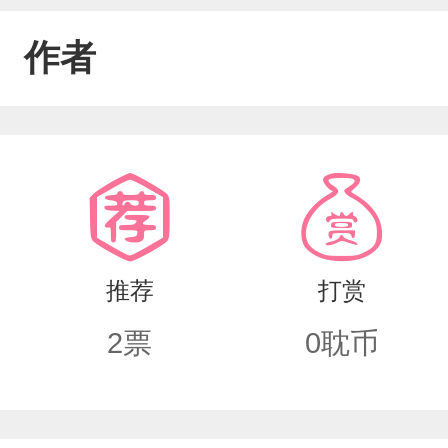
作者
推荐
打赏
2
票
0
耽币