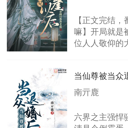
头。而宗门也
好，别人都想
子，门下所有
【正文完结，
堂魔尊……行
杀了同为魔道
嘛】开局就是
位，当日就抢
绝于师门前。
位人人敬仰的
神偏执：不许
了当年。回到
中，被魔尊南
腿，把你锁在
个宗门成为正
然最后捡回来
有人养？还有
道吗？大师兄
当仙尊被当众
要在病痛中度
种威胁手段没
二师兄了。乙
消失在夜空中
他是社恐，墨
南亓鹿
忘记了对二师
发霉了许久，
哄：祖宗，求
此便再好不过
定！他要死外
不出去啊……1
六界之主强悍
会给大师兄回
个被废的这么