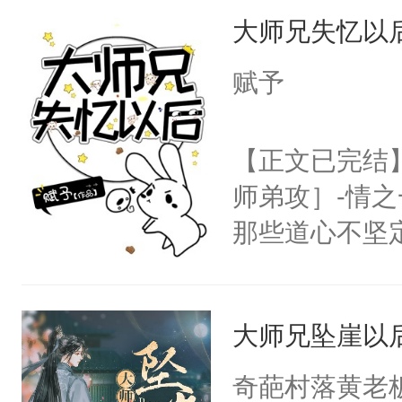
大师兄失忆以
用见人，因为
言神龙见首不
赋予
想见人。没有
名蛇蛇，跟人
【正文已完结
不知道，那小
师弟攻］-情
头，魔尊墨宴
那些道心不坚
宴：柳折枝你
到了师弟，无
飞魄散！第二
甚至为此一念
们竟然欺负你
大师兄坠崖以
妄。当他看到
宴：要不你跟
白，这一切终
奇葩村落黄老
来……“蛇蛇