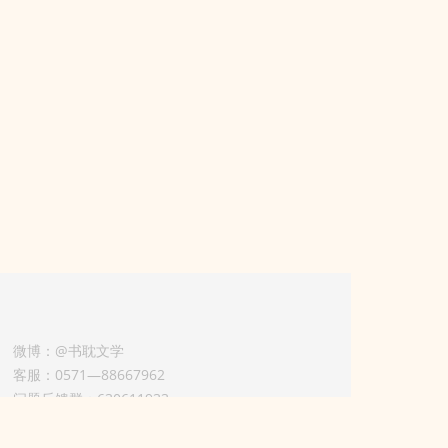
微博：@书耽文学
客服：0571—88667962
问题反馈群：630611933
版权业务联系人-淡风 QQ：
3614922414（加好友请备注合作来意）