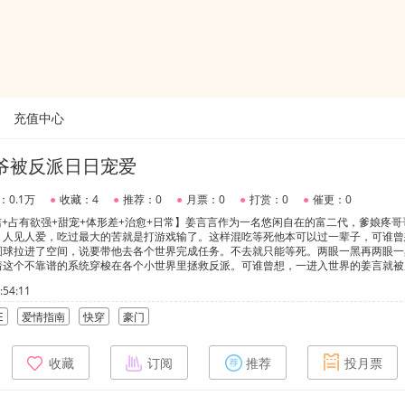
充值中心
爷被反派日日宠爱
：0.1万
●
收藏：4
●
推荐：0
●
月票：0
●
打赏：0
●
催更：0
双洁+占有欲强+甜宠+体形差+治愈+日常】姜言言作为一名悠闲自在的富二代，爹娘疼
，人见人爱，吃过最大的苦就是打游戏输了。这样混吃等死他本可以过一辈子，可谁曾
圆球拉进了空间，说要带他去各个世界完成任务。不去就只能等死。两眼一黑再两眼一
着这个不靠谱的系统穿梭在各个小世界里拯救反派。可谁曾想，一进入世界的姜言就被
。冷漠无情的大佬，专情霸道的竹马，偏执冷血的Alpha……一个个都把姜言言宠上
54:11
，纯真漂亮的小少爷就该被好好保护起来。
E
爱情指南
快穿
豪门
收藏
订阅
推荐
投月票