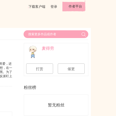
作者平台
下载客户端
登录
麦得劳
哥哥爱，还
想，在一
打赏
催更
黑。为了
反派盯上
天，为他
粉丝榜
暂无粉丝