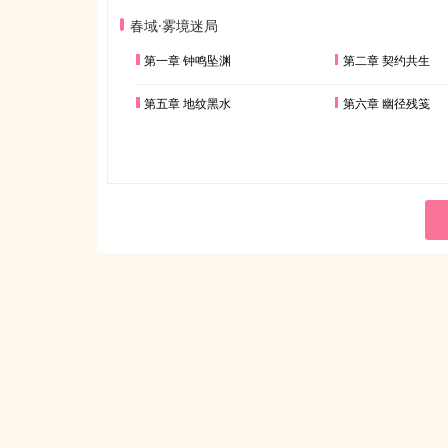
春域·雾境迷局
第一章 钟鸣坠渊
第二章 契约共生
第五章 地纹黑水
第六章 幽径残笺