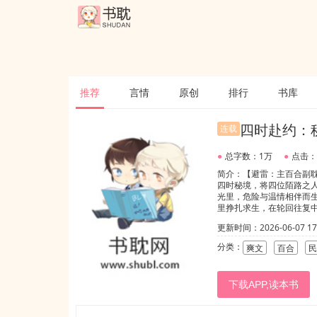
推荐
言情
原创
排行
书库
四时赴约：
连载
●
总字数：1万
●
点击：
简介：【避雷：主百合副
四时秘境，将四位陌路之
光里，危险与温情相伴而
里挣扎求生，在轮回往复
季不散，这场跨越轮回的
更新时间：2026-06-07 17:
分类：
爽文
百合
民
下载APP,读本书