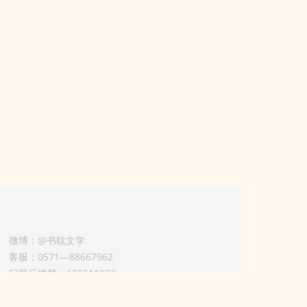
微博：@书耽文学
客服：0571—88667962
问题反馈群：630611933
版权业务联系人-淡风 QQ：
3614922414（加好友请备注合作来意）