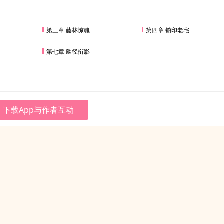
第三章 藤林惊魂
第四章 锁印老宅
第七章 幽径衔影
下载App与作者互动