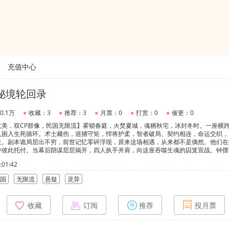
充值中心
秘境轮回录
0.1万
●
收藏：3
●
推荐：3
●
月票：0
●
打赏：0
●
催更：0
耽美，双CP群像，民国无限流】雾锁春庭，火焚夏城，魂栖秋宅，冰封冬时。一座横
人困入生死循环。术士藏伤，巡捕守矩，悍将护柔，智者破局。契约相连，命运交织，
生。副本诡局层出不穷，前世记忆零碎浮现，原来这场相遇，从来都不是偶然。他们在
中彼此托付。当幕后阴谋层层揭开，四人执手并肩，向这座吞噬生魂的囚笼宣战。钟摆
赴约，永无终期。
01:42
国
无限流
悬疑
灵异
收藏
订阅
推荐
投月票