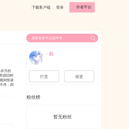
作者平台
下载客户端
登录
- 叙
跨岁月的
民国旧时
打赏
催更
规则怪谈
不停，四
粉丝榜
暂无粉丝