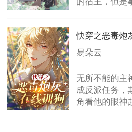
的宿主，但是
神偏执：不许
右男主又报复
个社恐小哭包
腿，把你锁在
个世界了。直
宿主，元宝只
有人养？还有
他说：【您需
快穿之恶毒炮
你，打他一巴
种威胁手段没
年，存活下来
右脸欠踹$￥#
他是社恐，墨
易朵云
再说一遍。】
白嫩嫩一看就
哄：祖宗，求
世界苟活十年。
前，抬手摸了
不出去啊……1
无所不能的主
句：“魂淡！”元
成反派任务，
血：可爱，想
角看他的眼神
阴恻恻的看着
只为了让小主
招惹我的，你
为了给娇气小
点头：“你自