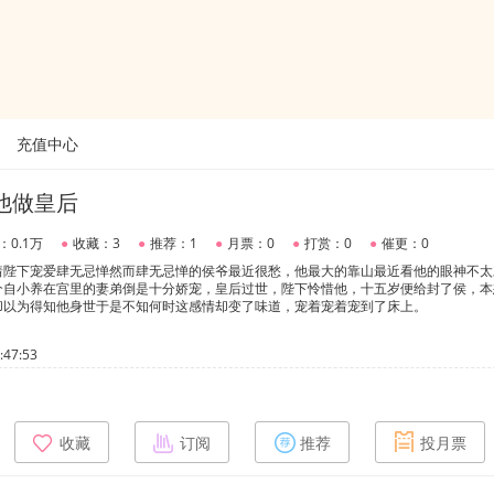
充值中心
他做皇后
：0.1万
●
收藏：3
●
推荐：1
●
月票：0
●
打赏：0
●
催更：0
着陛下宠爱肆无忌惮然而肆无忌惮的侯爷最近很愁，他最大的靠山最近看他的眼神不太
个自小养在宫里的妻弟倒是十分娇宠，皇后过世，陛下怜惜他，十五岁便给封了侯，本
却以为得知他身世于是不知何时这感情却变了味道，宠着宠着宠到了床上。
47:53
收藏
订阅
推荐
投月票