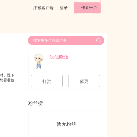
作者平台
下载客户端
登录
浅浅晓溪
对。陛下
想看着他
打赏
催更
粉丝榜
暂无粉丝