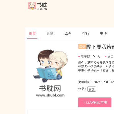
推荐
言情
原创
排行
书库
陛下要我给
连载
●
总字数：5.6万
●
点击
简介：满朝皆知安武侯仗
登基多年仍无子嗣，对这
娶妻生子护他一世顺逐，
更新时间：2026-07-01 12:
分类：
甜文
下载APP,读本书