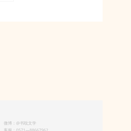
微博：@书耽文学
客服：0571—88667962