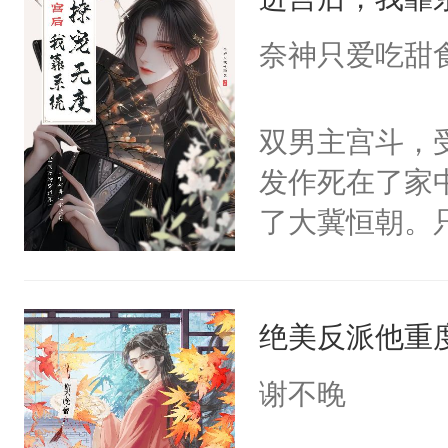
成为所有白莲
I，他们决定
奈神只爱吃甜
学子，莫之阳
莲花可不止有
双男主宫斗，
点脑袋，看着
发作死在了家
常见问题一：
了大冀恒朝。
教科书版：“
己的世界，并
样。”莫之阳
王名为云胤，
母的微笑：“
绝美反派他重
惜被人暗害，
留看着面前这
绝。主神知晓
谢不晚
人，突然醒悟
顾云去到大冀
问题二：废后