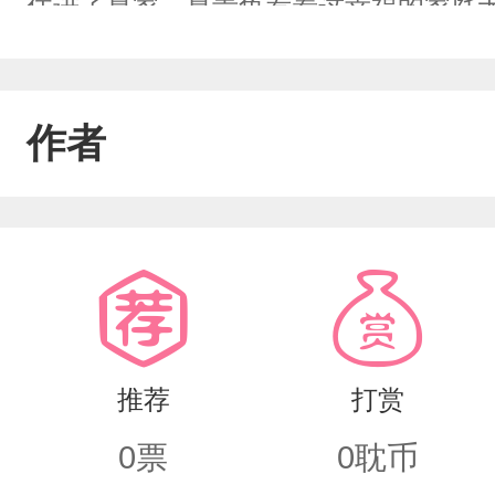
住进了夏家，夏青鱼看着这幸福的家庭无
18岁时搬了出去，21岁考上大学，原
想到半路杀出来一个学长萧屿澈
作者
推荐
打赏
0
票
0
耽币