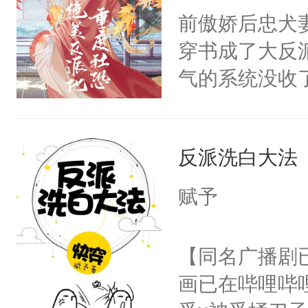
朝，一个从未
前傲娇后忠犬
卫天还没亮，
为三种性别。
穿书成了大反
腰：“陛下，
构与男子相同
气的系统没收
不好了！”“那
了一颗红色的
成了没用的废
扣到怀里，安
得不开始在后
说他可怜，却
顶替白莲花的
人，最终坐上
反派洗白大法
用见人，因为
小白莲：“嘤嘤
言神龙见首不
胡说，我没碰
赋予
想见人。没有
这是你舅妈，快
名蛇蛇，跟人
不愧是大佬，
【同名广播剧
不知道，那小
悉，嗷？这不
画已在哔哩哔
头，魔尊墨宴
可以先看仙帝