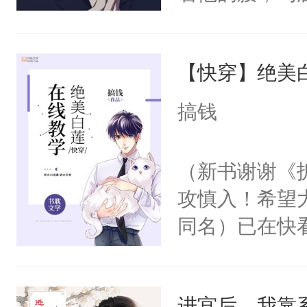
角落，捏着他
尝尝。”当红
【快穿】绝美
来，给老公亲
用力——为你
搞钱
糖专业户，不
（新书谢谢《
攻慎入！希望
同名）已在快
叭！】1V1
统界里面有个
进宫后，我靠