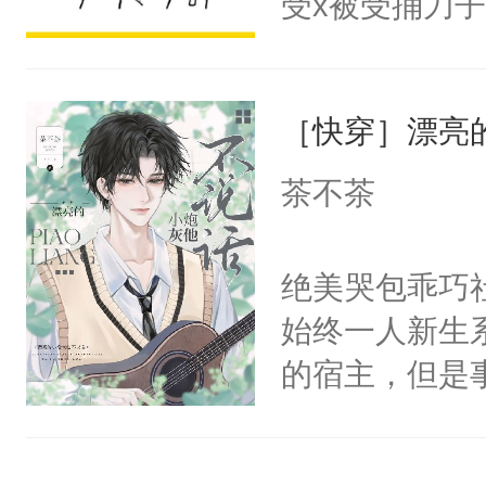
受x被受捅刀
宴：柳折枝你
派，他的任务
飞魄散！第二
一位合适的男
们竟然欺负你
［快穿］漂亮
病，一个个的
宴：要不你跟
上了还是无动
茶不茶
来……“蛇蛇
力跟男主称兄
好，别人都想
间变脸背叛他
绝美哭包乖巧社
堂魔尊……行
的恶事他都对
始终一人新生
位，当日就抢
一个权力滔天
的宿主，但是
神偏执：不许
右男主又报复
个社恐小哭包
腿，把你锁在
个世界了。直
宿主，元宝只
有人养？还有
他说：【您需