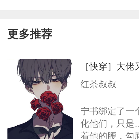
更多推荐
［快穿］大佬
红茶叔叔
宁书绑定了一
化他们，只是
着他的腰，勾