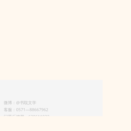
微博：@书耽文学
客服：0571—88667962
问题反馈群：630611933
版权业务联系人-淡风 QQ：
3614922414（加好友请备注合作来意）