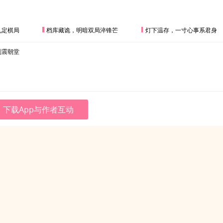
见定棋局
档库藏诡，明暗双局淬锋芒
灯下温存，一寸心事系君身
刑震朝堂
下载App与作者互动