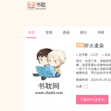
推荐
言情
原创
排行
书库
烬火逢枭
连载
●
总字数：2.2万
●
点击
简介：永安三年，丞相苏
晓，这是苏家以全族性命
一百三十六位族人洗刷沉
秘密约定，早已在岁月中
如今是隐忍复仇的孤胆棋
更新时间：2026-05-29 22:
剥茧，在杀机四伏里彼此
安定的传奇。
分类：
下载APP,读本书