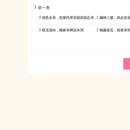
第一卷
洞悉杀局，苏家托举苏砚辞隐忍求生
藏锋三载，风起初
暗流涌动，顾家布网设杀局
顺藤摸瓜，暗夜审