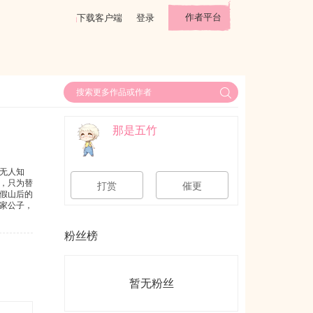
作者平台
下载客户端
登录
那是五竹
无人知
，只为替
打赏
催更
假山后的
家公子，
涡中抽丝
雪、家国
粉丝榜
暂无粉丝