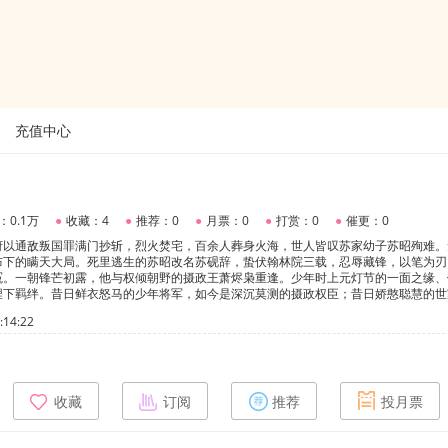
充值中心
：0.1万
●
收藏：4
●
推荐：0
●
月票：0
●
打赏：0
●
催更：0
府以通敌叛国罪满门抄斩，烈火焚宅，百余人葬身火海，世人皆叹苏家幼子苏昭殉难。
布下的瞒天大局。死里逃生的苏昭改名苏砚辞，蛰伏翰林院三载，忍辱藏锋，以笔为刃
冤。一朝锋芒初露，他与权倾朝野的摄政王萧烬枭重逢。少年时上元灯节的一面之缘、
埋下羁绊。昔日鲜衣怒马的少年将军，如今是深沉莫测的摄政权臣；昔日娇憨聪慧的世
手。朝堂暗流汹涌，后党顾家虎视眈眈，旧案疑点重重。两人从试探到并肩，于权谋漩
14:22
守护。烬火重燃，孤枭相逢。这一次，他要翻案昭雪，他要护他周全，共守一段沉冤得
收藏
订阅
推荐
投月票