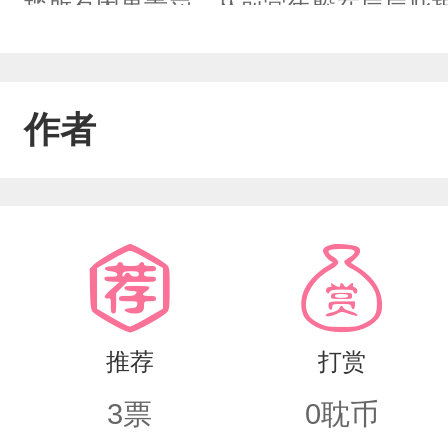
揽所有因果责罚。从前常年躲在层层庇
弱，以己之身，护住那个常年为他负重
作者
推荐
打赏
3
票
0
耽币