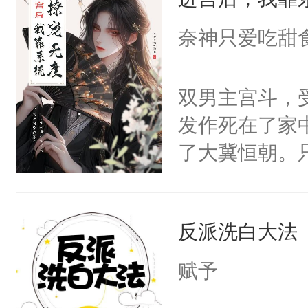
成为所有白莲
I，他们决定
奈神只爱吃甜
学子，莫之阳
莲花可不止有
双男主宫斗，
点脑袋，看着
发作死在了家
常见问题一：
了大冀恒朝。
教科书版：“
己的世界，并
样。”莫之阳
王名为云胤，
母的微笑：“
反派洗白大法
惜被人暗害，
留看着面前这
绝。主神知晓
赋予
人，突然醒悟
顾云去到大冀
问题二：废后