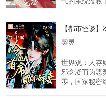
气的系统没收
右男主又报复
成了没用的废
个世界了。直
说他可怜，却
他说：【您需
【都市怪谈】
用见人，因为
年，存活下来
言神龙见首不
契灵
再说一遍。】
想见人。没有
世界苟活十年。
名蛇蛇，跟人
世界观：人存
不知道，那小
邪念凝而为恶
头，魔尊墨宴
零，国家秘密
宴：柳折枝你
士，以武力、
飞魄散！第二
界分三性：男
们竟然欺负你