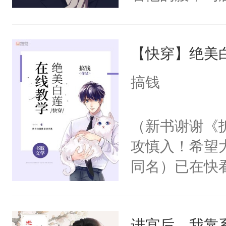
角落，捏着他
尝尝。”当红
【快穿】绝美
来，给老公亲
用力——为你
搞钱
糖专业户，不
（新书谢谢《
攻慎入！希望
同名）已在快
叭！】1V1
统界里面有个
进宫后，我靠