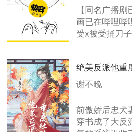
朝，一个从未
【同名广播剧
卫天还没亮，
为三种性别。
画已在哔哩哔
腰：“陛下，
构与男子相同
受x被受捅刀
不好了！”“那
了一颗红色的
派，他的任务
扣到怀里，安
得不开始在后
一位合适的男
顶替白莲花的
人，最终坐上
绝美反派他重
病，一个个的
小白莲：“嘤嘤
上了还是无动
胡说，我没碰
谢不晚
力跟男主称兄
这是你舅妈，快
间变脸背叛他
不愧是大佬，
前傲娇后忠犬
的恶事他都对
悉，嗷？这不
穿书成了大反
一个权力滔天
可以先看仙帝