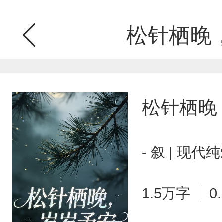
松针栖晚
松针栖晚
- 叙 | 现
1.5万字
0