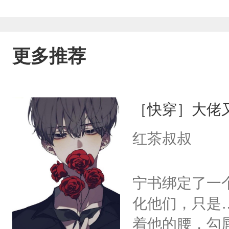
更多推荐
［快穿］大佬
红茶叔叔
宁书绑定了一
化他们，只是
着他的腰，勾