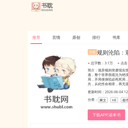
推荐
言情
原创
排行
书库
规则沦陷：
连载
●
总字数：3.1万
●
点击
简介：诡异规则突袭现实
逃，整个世界彻底沦为绝
局，开局便身陷必死死局
共，从此性命相牵，再无
心。陆烬是黑暗锋利利刃
更新时间：2026-06-04 12:
到生死相依的托付沉沦，
冷规则暗藏千年轮回宿命
分类：
爽文
HE
都
唯独对你的心动，至死不
下载APP,读本书