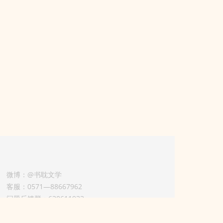
微博：@书耽文学
客服：0571—88667962
问题反馈群：630611933
版权业务联系人-淡风 QQ：
3614922414（加好友请备注合作来意）