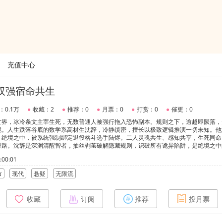
充值中心
双强宿命共生
：0.1万
●
收藏：2
●
推荐：0
●
月票：0
●
打赏：0
●
催更：0
世界，冰冷条文主宰生死，无数普通人被强行拖入恐怖副本。规则之下，逾越即陨落，
境。人生跌落谷底的数学系高材生沈辞，冷静缜密，擅长以极致逻辑推演一切未知。他
，绝境之中，被系统强制绑定退役格斗选手陆烬。二人灵魂共生、感知共享，生死同命
退路。沈辞是深渊清醒智者，抽丝剥茧破解隐藏规则，识破所有诡异陷阱，是绝境之中
，野性桀骜、极度护短，以强悍身手挡尽致命凶险，为彼此劈开生路。从被迫捆绑的试
00:01
一次次副本搏杀，让陌生的两人成为彼此深渊里唯一的软肋与救赎。层层副本剥开世界
。当世人皆沦为诡异的傀儡，沈辞与陆烬以共生之躯逆势逆命。世间规则可破，宿命轮
市
现代
悬疑
无限流
渝，终生唯一。
收藏
订阅
推荐
投月票