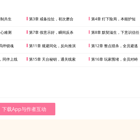
强制共生
第3章 戒备拉扯，初次磨合
第4章 灯下险局，本能护短
人心难测
第7章 假意示好，瞬间反杀
第8章 默契滋生，下意识信任
，羁绊锁魂
第11章 规避同化，反向推演
第12章 整点猎杀，全员避逃
者，同伴上线
第15章 天台秘钥，通关线索
第16章 玩家围堵，全员对峙
下载App与作者互动