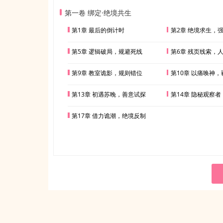
第一卷 绑定·绝境共生
第1章 最后的倒计时
第2章 绝境求生，
第5章 逻辑破局，规避死线
第6章 残页线索，
第9章 教室诡影，规则错位
第10章 以痛唤神
第13章 初遇苏晚，善意试探
第14章 隐秘观察
第17章 借力诡潮，绝境反制