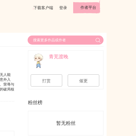
作者平台
下载客户端
登录
青芜渡晚
无人能
意外入
打赏
催更
、荣辱与
的破局核
探戒备，
真相，冰
粉丝榜
回可改，
暂无粉丝