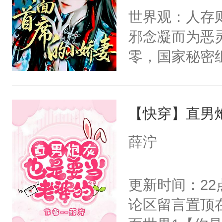
间变脸背叛他
世界观：人存
卫天还没亮，
的恶事他都对
邪念凝而为恶
腰：“陛下，
一个权力滔天
零，国家秘密
不好了！”“那
右男主又报复
士，以武力、
扣到怀里，安
个世界了。直
界分三性：男
顶替白莲花的
他说：【您需
【快穿】直男
子嗣）。盘龙
小白莲：“嘤嘤
年，存活下来
孤独成性，被
胡说，我没碰
薛泞
再说一遍。】
貌美送花郎，
这是你舅妈，快
世界苟活十年。
嘴硬心软、宠
不愧是大佬，
更新时间：2
他才发现：他的
悉，嗷？这不
论区留言置顶
氓，本体是全
可以先看仙帝