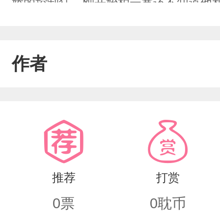
娇的控制狂。刚开始柏云寒还不知道他
柏云寒在当时那个小情人口中得知真相
祁然，每次逃离却都会被他抓回来，控
作者
助下，柏云寒跑了出去，去了很远的地
在赶来的路上。两人再见面时，柏云寒
他。于是开启了追妻之路……
推荐
打赏
0
票
0
耽币