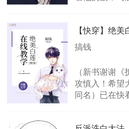
角落，捏着他
尝尝。”当红
【快穿】绝美
来，给老公亲
用力——为你
搞钱
糖专业户，不
（新书谢谢《
攻慎入！希望
同名）已在快
叭！】1V1
统界里面有个
反派洗白大法