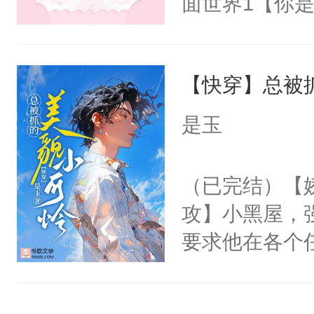
面世界1【你
来想逗逗人类
长大的竹马，
到油盐不进。
抢了你要给竹
本来只想成家
【快穿】总被
入住你家，愤
只对他温柔。
在转学生手上
是玉
至恶鬼神×冷
2【你是从大
善；他是冷，
学生，为了追
（已完结）【
只为你，守尽
想到，青梅第
攻】小黑屋，
你，才拥有家
舍友，你暗搓
要求他在各个
人×最强鬼神
不懂方言，你
世界，他任务
者文风写实派
诉对方是夸赞
对劲……患有
奇的宝子们误
沐浴露、洗衣