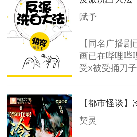
成为所有白莲
I，他们决定
赋予
学子，莫之阳
莲花可不止有
【同名广播剧
点脑袋，看着
画已在哔哩哔
常见问题一：
受x被受捅刀
教科书版：“
派，他的任务
样。”莫之阳
一位合适的男
母的微笑：“
【都市怪谈】
病，一个个的
留看着面前这
上了还是无动
契灵
人，突然醒悟
力跟男主称兄
问题二：废后