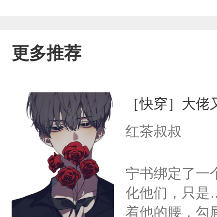
更多推荐
［快穿］大佬
红茶叔叔
宁书绑定了一
化他们，只是
着他的腰，勾