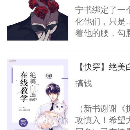
宁书绑定了一
化他们，只是
着他的腰，勾
角落，捏着他
尝尝。”当红
【快穿】绝美
来，给老公亲
用力——为你
搞钱
糖专业户，不
（新书谢谢《
攻慎入！希望