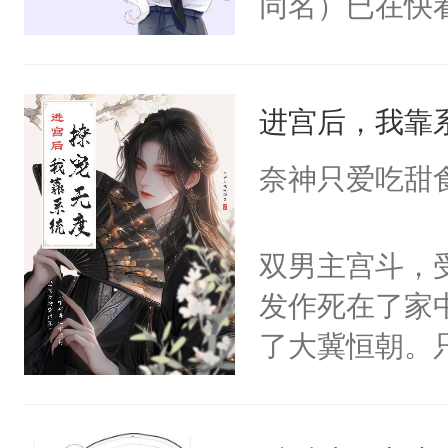
同名）已在快
叭！】1V1
统界里面有个
进宫后，我靠
成为所有白莲
I，他们决定
奈神只爱吃甜
学子，莫之阳
莲花可不止有
双男主宫斗，
点脑袋，看着
发作死在了家
常见问题一：
了大冀恒朝。
教科书版：“
己的世界，并
样。”莫之阳
王名为云胤，
母的微笑：“