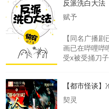
反派洗白大法
惜被人暗害，
留看着面前这
绝。主神知晓
赋予
人，突然醒悟
顾云去到大冀
问题二：废后
朝，一个从未
【同名广播剧
卫天还没亮，
为三种性别。
画已在哔哩哔
腰：“陛下，
构与男子相同
受x被受捅刀
不好了！”“那
了一颗红色的
派，他的任务
扣到怀里，安
得不开始在后
一位合适的男
顶替白莲花的
人，最终坐上
【都市怪谈】
病，一个个的
小白莲：“嘤嘤
上了还是无动
胡说，我没碰
契灵
力跟男主称兄
这是你舅妈，快