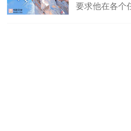
氓，本体是全
要求他在各个
来想逗逗人类
世界，他任务
到油盐不进。
对劲……患有
本来只想成家
床上搂抱住他
只对他温柔。
的影帝弯腰凑
至恶鬼神×冷
吻：“你这样
善；他是冷，
作响。美丽的
只为你，守尽
的他的身上…
你，才拥有家
照简介顺序来
人×最强鬼神
名：名字是玉
者文风写实派
群2:74373
奇的宝子们误