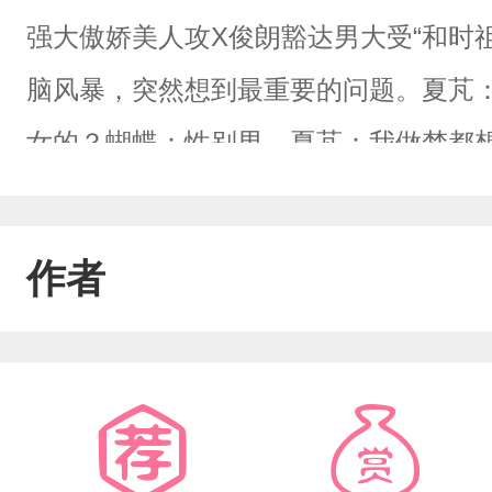
强大傲娇美人攻X俊朗豁达男大受“和时
脑风暴，突然想到最重要的问题。夏芃
女的？蝴蝶：性别男。夏芃：我做梦都
美女。见到时祖的那一刻。夏芃：哇塞
圣祖）：爱我？人类，你拿什么爱我？
作者