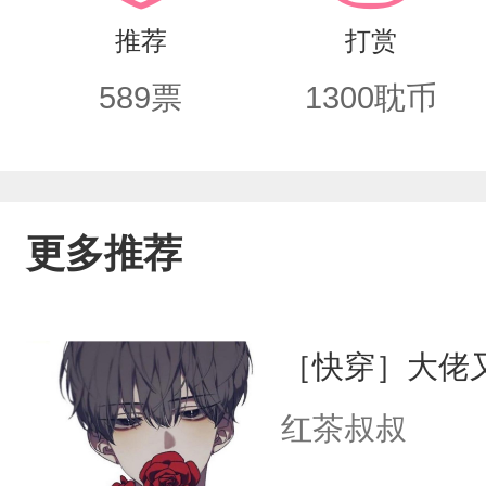
推荐
打赏
589
票
1300
耽币
更多推荐
［快穿］大佬
红茶叔叔