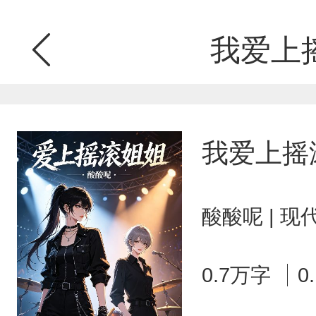
我爱上
我爱上摇
酸酸呢 | 
0.7万字
0