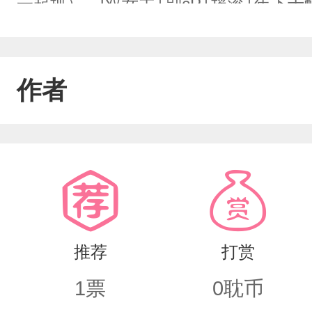
一起抓）。[双女主+副cP+摇滚+年下
个人如果想成功，不压抑情绪哭了擦干
没有努力，你不拼命把命放后面什么不
作者
给老娘拼，我就是不信，人人说你不行
做什么你只要拼命，把命给出去，你就
拖下水，所有人都拉着你下水，哪你就
被毁。乖，宝宝跟的我爬也给老娘站起
宝手给我上来。
推荐
打赏
1
票
0
耽币