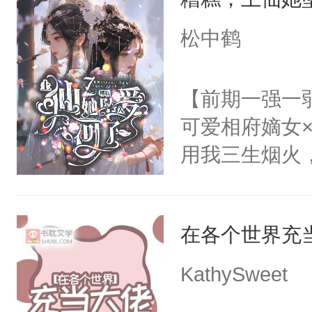
美好爱情，唯
动，这一世她
无猜。传统的
松中鹤
不了情的枷锁
进心里好几年
放在心里好几年
【前期一强一
么？”徐薇薇
可爱相府嫡女
用我三生烟火
情，亦是我现
稳的上仙丹霓
在各个世界充
的恋爱脑。丹
爱。”仙帝沉
KathySweet
仙女来背锅。