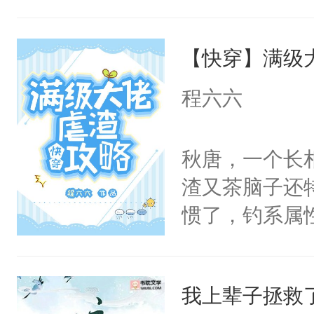
【快穿】满级
程六六
秋唐，一个长
渣又茶脑子还
惯了，钓系属
绝口不谈“爱情
攻系统”，专
我上辈子拯救
虐的渣男们挠心