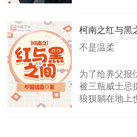
终极受控，又
里。但是，我
子，请看文的
到我，他不是
p，不要看到
柯南之红与黑
苦。佐助，我
路让我给男主
人是我，你怎么
不是温柔
白，裸更，谨
弟哪里去了?
世界 一句话
为了给养父报
被三瓶威士忌
狼狈躺在地上也
我！”回应他
失了三个月的
面，智多近妖