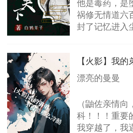
他是毒药，是
知道多乖！魔
祸修无情道六
云：有本事你
封了记忆进入
后。风景云：
的人们欢欣鼓
因。
痕迹。可谁也
【火影】我的
忘情道。他们
棵草，爱一缕
漂亮的曼曼
清风，如同江
之祸”他是所有
（鼬佐亲情向
想飞升》《男
科！！！重要
了个遍》《我
我穿越了，我