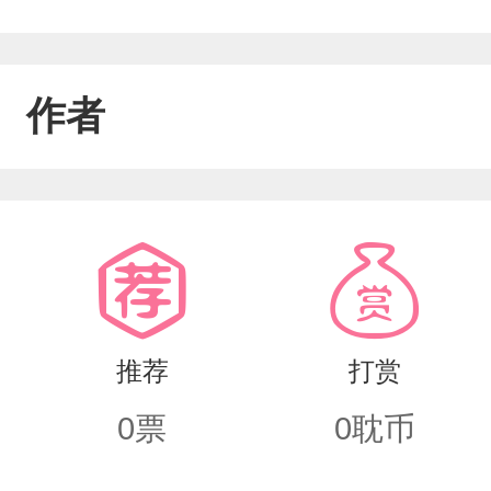
作者
推荐
打赏
0
票
0
耽币