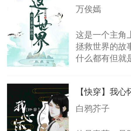
完事了。?每
万俟嫣
独立的故事阅
这是一个主角
拯救世界的故
什么都有但就
吗？作者：不
皇：朕是一界
【快穿】我心
风景云：朕也
儿子。风景云
白鸦芥子
事。魔皇：你
云：说的好像