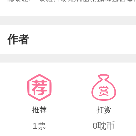
赎系统”，系统任务强制要求他拯救原著
但他深知，在这个黑魔王回归的乱世，
更惨痛的代价。斯莱特林的隐忍与深情
作者
推荐
打赏
1
票
0
耽币