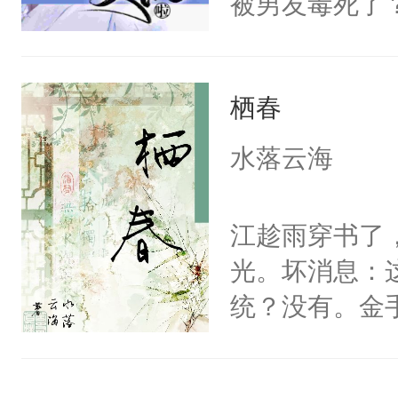
被男友毒死了
局。”
么没面子，更想
魂”的日子里
栖春
主布置的任务
够资本回（shou
水落云海
可是……这位
只是路过哇！
江趁雨穿书了
转：“只是……
光。坏消息：
统？没有。金
E！江趁雨看
大佬，陷入沉