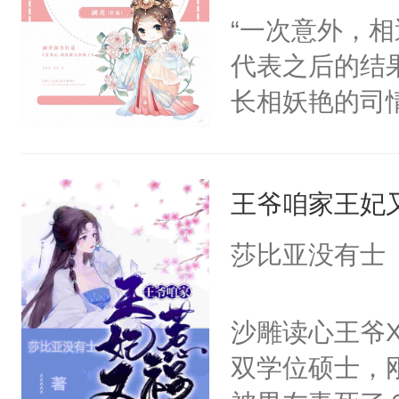
“一次意外，
代表之后的结
长相妖艳的司
斐尘＊漫骂，
意而为，得知
王爷咱家王妃
宜，在经历各
却因龙契的存
莎比亚没有士
派，从而改变
眸，眼眶湿润
沙雕读心王爷
一定给你一个
双学位硕士，
了她一下，“