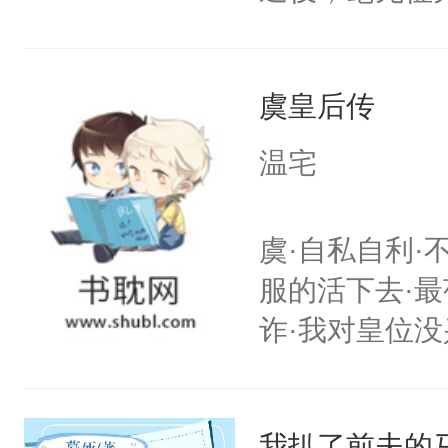
天，当地配对站
爱：？？？什么
虞皇后传
要Omega？
桌）没门儿，
温宅
a浑身瘦的就
烂衫。一早被
虞·自私自利·
惶惶哭个不停
服的活下去·最
的那个Alph
诈·我对皇位没
到了一股异样的
其实是工具人
婚好比投二次
姐怎么办？当
决心：死缠烂打
我扒了前夫的