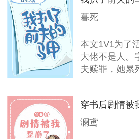
重生开挂把自
搭伙过日子。
暮死
围大体上是和
正经宫斗选手
本文1V1为
大佬不是人。
夫赎罪，她累
不是人？！再
层层都是你，
穿书后剧情被
直接给他自己
还得苦哈哈给
澜鸢
喊:“叶舒你那