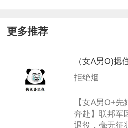
更多推荐
（女A男O)摁住
拒绝烟
【女A男O+先
奔赴】联邦军区
退役，毫无征