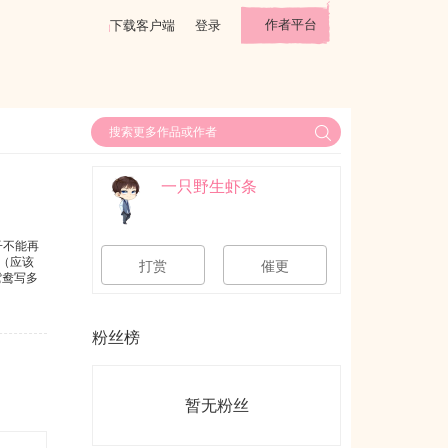
作者平台
下载客户端
登录
一只野生虾条
子不能再
（应该
打赏
催更
鸳鸯写多
粉丝榜
暂无粉丝