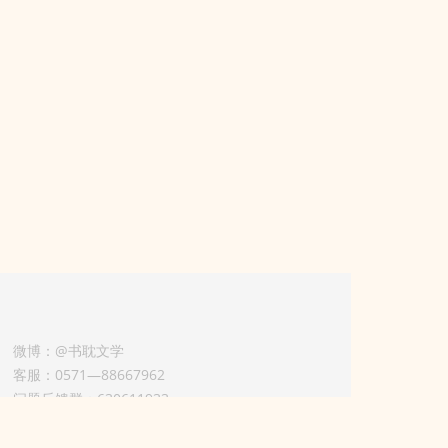
微博：@书耽文学
客服：0571—88667962
问题反馈群：630611933
版权业务联系人-淡风 QQ：
3614922414（加好友请备注合作来意）