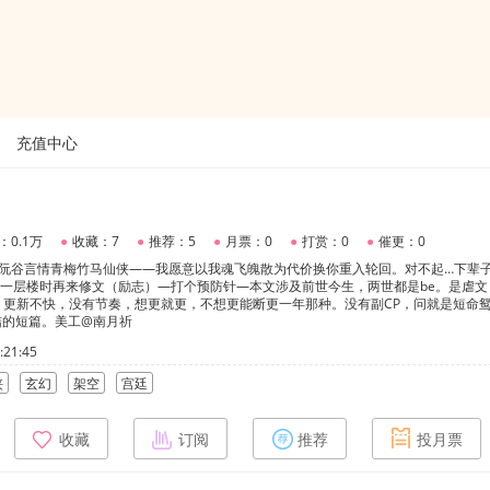
充值中心
：0.1万
●
收藏：7
●
推荐：5
●
月票：0
●
打赏：0
●
催更：0
×阮谷言情青梅竹马仙侠——我愿意以我魂飞魄散为代价换你重入轮回。对不起…下辈
上一层楼时再来修文（励志）—打个预防针—本文涉及前世今生，两世都是be。是虐文
，更新不快，没有节奏，想更就更，不想更能断更一年那种。没有副CP，问就是短命
结的短篇。美工@南月祈
21:45
侠
玄幻
架空
宫廷
收藏
订阅
推荐
投月票