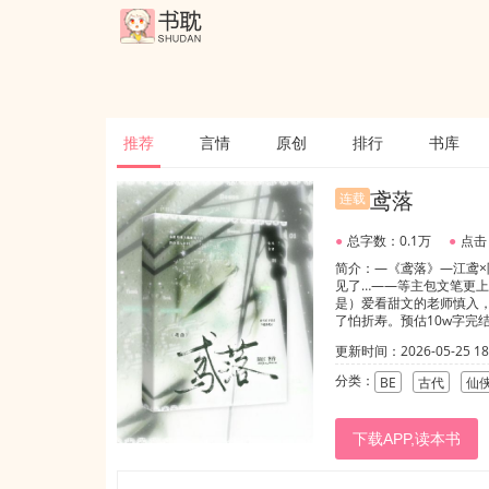
推荐
言情
原创
排行
书库
鸢落
连载
●
总字数：0.1万
●
点击
简介：—《鸢落》—江鸢
见了…——等主包文笔更
是）爱看甜文的老师慎入
了怕折寿。预估10w字完
更新时间：2026-05-25 18:
分类：
BE
古代
仙
下载APP,读本书