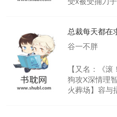
受x被受捅刀
别人老婆翻旧
阴恻恻的看着
派，他的任务
世旧账。步六
招惹我的，你
一位合适的男
板二十文一张
点头：“你自
总裁每天都在
病，一个个的
不时带回家。
谁！”反正有
上了还是无动
谷一不胖
打工的！小世
力跟男主称兄
码，泪水还没
间变脸背叛他
【又名：《滚
了！尼玛！到
的恶事他都对
狗攻X深情理智
一个权力滔天
火葬场】容与
右男主又报复
畔，他不懂，
个世界了。直
么怒火中烧。
他说：【您需