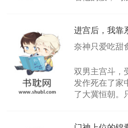
角落，捏着他
尝尝。”当红
进宫后，我靠
来，给老公亲
用力——为你
奈神只爱吃甜
糖专业户，不
双男主宫斗，
发作死在了家
了大冀恒朝。
己的世界，并
王名为云胤，
门神上位的锦