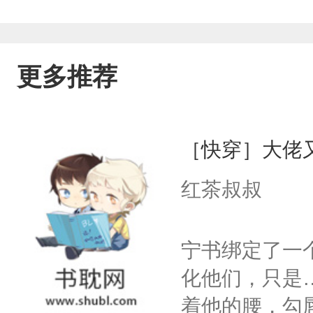
温柔从不归他。他全程热烈奔赴，对方
林栖慢慢释怀、慢慢放下。他删掉回忆
更多推荐
放回自己身上。故事结尾，春回大地，
在往前走、都拥有自己的圆满归途，只
［快穿］大佬
的盛夏。最终风停人散，年少心事止于
红茶叔叔
等过你，最后只剩：岁岁无你，余生自
宁书绑定了一
化他们，只是
着他的腰，勾