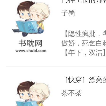
惜被人暗害，
绝。主神知晓
子蜀
顾云去到大冀
朝，一个从未
【隐性疯批，
为三种性别。
傲娇，死乞白
构与男子相同
【年下，双洁
了一颗红色的
渣，梁允没日
得不开始在后
的骨头架子。
人，最终坐上
［快穿］漂亮
肉复生，和梁
为大周前朝驸
茶不茶
被梁允一箭穿