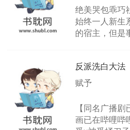
坠落神界的元
绝美哭包乖巧社
冷漠，更是他
始终一人新生
回，他仍记得
的宿主，但是
不来师尊一句
个社恐小哭包
人，杀不得，
宿主，元宝只
骄纵和死缠烂
反派洗白大法
你，打他一巴
人。梁允闯祸
右脸欠踹$￥#
赋予
命去填。梁允
白嫩嫩一看就
敌，他撒泼打
前，抬手摸了
【同名广播剧
马耍赖上位，
句：“魂淡！”元
画已在哔哩哔
贴成一对门神
血：可爱，想