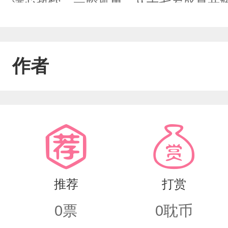
满心热忱、一腔孤勇，从十七岁盛夏开
年。沈逾白性格清冷温柔、礼貌克制，
离。他对所有人都温柔，唯独不会对林
作者
冷暖、会陪他散步吹风，看似特殊对待
三年里，林栖把整个青春都用来奔赴一
口，站在熟悉的路灯下等风、等晚霞、
景，偷偷收藏所有和对方有关的细碎时
自我慰藉撑过漫长的单恋。他以为坚持
推荐
打赏
来日方长终有归期。直到深秋十字路口
0
票
0
耽币
过自己的松弛笑意与明目张胆的温柔，