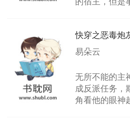
的宿主，但是
神偏执：不许
右男主又报复
个社恐小哭包
腿，把你锁在
个世界了。直
宿主，元宝只
有人养？还有
他说：【您需
快穿之恶毒炮
你，打他一巴
种威胁手段没
年，存活下来
右脸欠踹$￥#
他是社恐，墨
易朵云
再说一遍。】
白嫩嫩一看就
哄：祖宗，求
世界苟活十年。
前，抬手摸了
不出去啊……1
无所不能的主
句：“魂淡！”元
成反派任务，
血：可爱，想
角看他的眼神
阴恻恻的看着
只为了让小主
招惹我的，你
为了给娇气小
点头：“你自