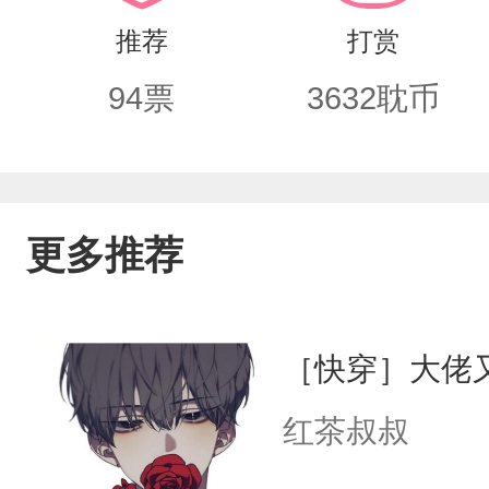
推荐
打赏
94
票
3632
耽币
更多推荐
［快穿］大佬
红茶叔叔