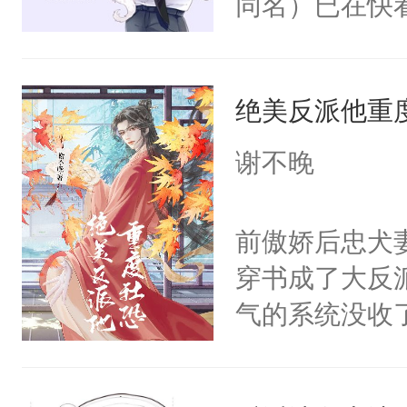
同名）已在快
叭！】1V1
统界里面有个
绝美反派他重
成为所有白莲
I，他们决定
谢不晚
学子，莫之阳
莲花可不止有
前傲娇后忠犬
点脑袋，看着
穿书成了大反
常见问题一：
气的系统没收
教科书版：“
成了没用的废
样。”莫之阳
说他可怜，却
母的微笑：“