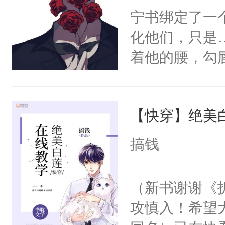
宁书绑定了一
化他们，只是
着他的腰，勾
角落，捏着他
尝尝。”当红
【快穿】绝美
来，给老公亲
用力——为你
搞钱
糖专业户，不
（新书谢谢《
攻慎入！希望