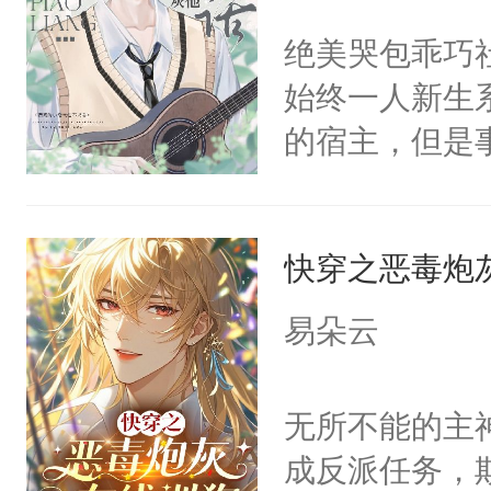
好，别人都想
间变脸背叛他
不愧是大佬，
绝美哭包乖巧社
堂魔尊……行
的恶事他都对
悉，嗷？这不
始终一人新生
位，当日就抢
一个权力滔天
可以先看仙帝
的宿主，但是
神偏执：不许
右男主又报复
个社恐小哭包
腿，把你锁在
个世界了。直
宿主，元宝只
有人养？还有
他说：【您需
快穿之恶毒炮
你，打他一巴
种威胁手段没
年，存活下来
右脸欠踹$￥#
他是社恐，墨
易朵云
再说一遍。】
白嫩嫩一看就
哄：祖宗，求
世界苟活十年。
前，抬手摸了
不出去啊……1
无所不能的主
句：“魂淡！”元
成反派任务，