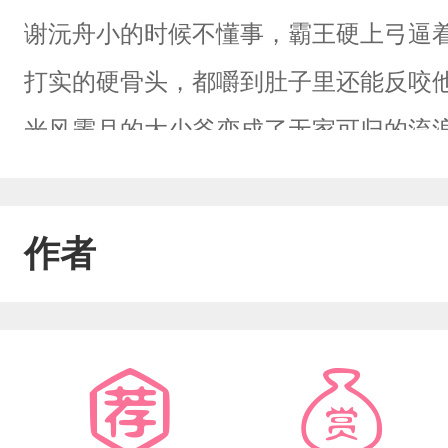
谢沅舟小的时候不懂事，霸王硬上弓逼
打实的硬骨头，都嚼到肚子里还能反咬
光风霁月的大少爷变成了无家可归的流
喂了狗。没想到多年以后重逢，裴宣鹬
还玩绑架。裴宣鹬：你为什么不喜欢我了？
作者
你有病？裴宣鹬：谢沅舟，我真想把你绑在%*&得
你真的有病！不在沉默中爆发就在沉默中
用提醒：双恶，攻受非完美人设