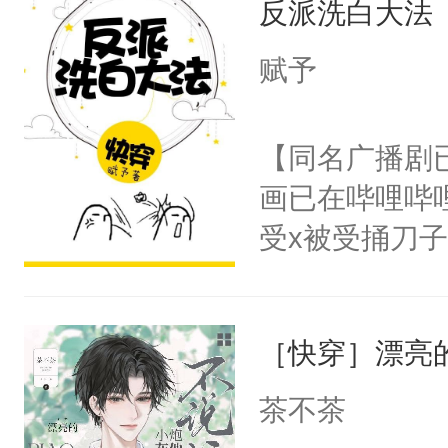
反派洗白大法
用见人，因为
留看着面前这
言神龙见首不
赋予
人，突然醒悟
想见人。没有
问题二：废后
名蛇蛇，跟人
【同名广播剧
卫天还没亮，
不知道，那小
画已在哔哩哔
腰：“陛下，
头，魔尊墨宴
受x被受捅刀
不好了！”“那
宴：柳折枝你
派，他的任务
扣到怀里，安
飞魄散！第二
一位合适的男
顶替白莲花的
们竟然欺负你
［快穿］漂亮
病，一个个的
小白莲：“嘤嘤
宴：要不你跟
上了还是无动
胡说，我没碰
茶不茶
来……“蛇蛇
力跟男主称兄
这是你舅妈，快