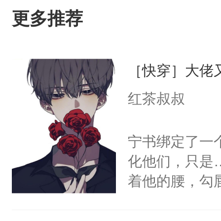
更多推荐
［快穿］大佬
红茶叔叔
宁书绑定了一
化他们，只是
着他的腰，勾
角落，捏着他
尝尝。”当红