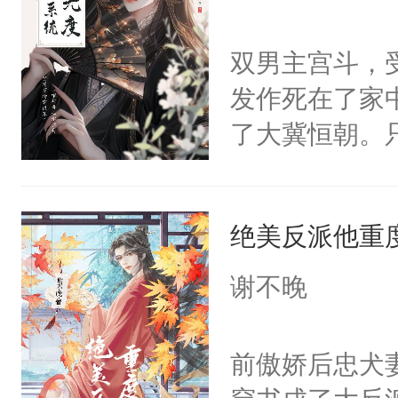
学子，莫之阳
莲花可不止有
双男主宫斗，
点脑袋，看着
发作死在了家
常见问题一：
了大冀恒朝。
教科书版：“
己的世界，并
样。”莫之阳
王名为云胤，
母的微笑：“
绝美反派他重
惜被人暗害，
留看着面前这
绝。主神知晓
谢不晚
人，突然醒悟
顾云去到大冀
问题二：废后
朝，一个从未
前傲娇后忠犬
卫天还没亮，
为三种性别。