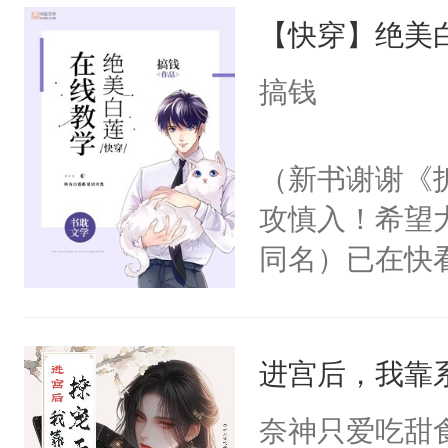
【快穿】绝美
来，给老公亲
用力——为你
搞钱
糖专业户，不
（新书谢谢《
攻慎入！希望
同名）已在快
叭！】1V1
统界里面有个
进宫后，我靠
成为所有白莲
I，他们决定
奈神只爱吃甜