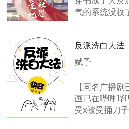
穿书成了大反
腰：“陛下，
构与男子相同
气的系统没收
不好了！”“那
了一颗红色的
成了没用的废
扣到怀里，安
得不开始在后
说他可怜，却
顶替白莲花的
人，最终坐上
反派洗白大法
用见人，因为
小白莲：“嘤嘤
言神龙见首不
胡说，我没碰
赋予
想见人。没有
这是你舅妈，快
名蛇蛇，跟人
不愧是大佬，
【同名广播剧
不知道，那小
悉，嗷？这不
画已在哔哩哔
头，魔尊墨宴
可以先看仙帝
受x被受捅刀
宴：柳折枝你
派，他的任务
飞魄散！第二