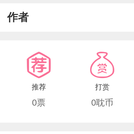
作者
推荐
打赏
0
票
0
耽币