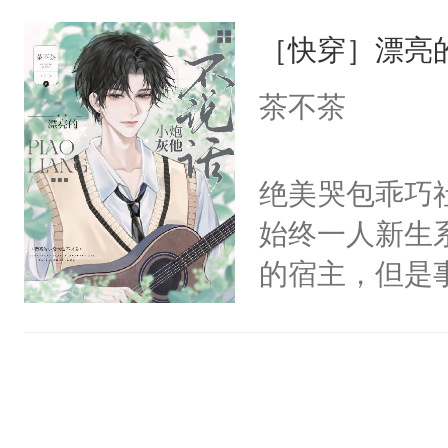
一位合适的男
们竟然欺负你
［快穿］漂亮
病，一个个的
宴：要不你跟
上了还是无动
茶不茶
来……“蛇蛇
力跟男主称兄
好，别人都想
间变脸背叛他
绝美哭包乖巧社
堂魔尊……行
的恶事他都对
始终一人新生
位，当日就抢
一个权力滔天
的宿主，但是
神偏执：不许
右男主又报复
个社恐小哭包
腿，把你锁在
个世界了。直
宿主，元宝只
有人养？还有
他说：【您需
你，打他一巴
种威胁手段没
年，存活下来
右脸欠踹$￥#
他是社恐，墨