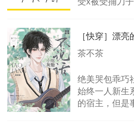
受x被受捅刀
宴：柳折枝你
派，他的任务
飞魄散！第二
一位合适的男
们竟然欺负你
［快穿］漂亮
病，一个个的
宴：要不你跟
上了还是无动
茶不茶
来……“蛇蛇
力跟男主称兄
好，别人都想
间变脸背叛他
绝美哭包乖巧社
堂魔尊……行
的恶事他都对
始终一人新生
位，当日就抢
一个权力滔天
的宿主，但是
神偏执：不许
右男主又报复
个社恐小哭包
腿，把你锁在
个世界了。直
宿主，元宝只
有人养？还有
他说：【您需