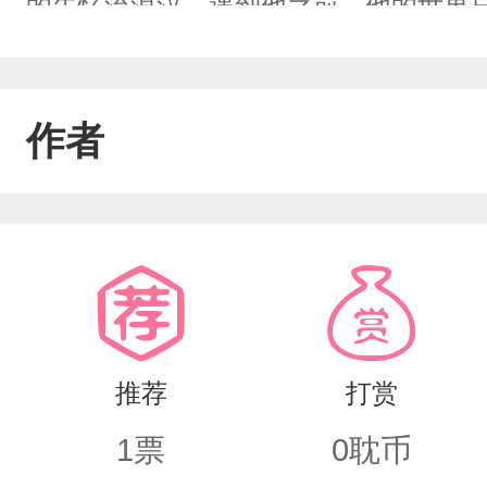
的失忆流浪汉。遇到他之前，他的世界
他学会了装可怜、掉眼泪、死缠烂打。“
地痞上门收保护费，将程冽逼入绝境。
作者
手折断了混混的胳膊。血液飞溅，他宛
脚下。然而，当他震惊地转过身时——
怀里：“我好怕……”
推荐
打赏
1
票
0
耽币