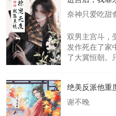
成为所有白莲
I，他们决定
奈神只爱吃甜
学子，莫之阳
莲花可不止有
双男主宫斗，
点脑袋，看着
发作死在了家
常见问题一：
了大冀恒朝。
教科书版：“
己的世界，并
样。”莫之阳
王名为云胤，
母的微笑：“
绝美反派他重
惜被人暗害，
留看着面前这
绝。主神知晓
谢不晚
人，突然醒悟
顾云去到大冀
问题二：废后