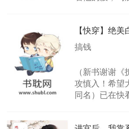
角落，捏着他
尝尝。”当红
【快穿】绝美
来，给老公亲
用力——为你
搞钱
糖专业户，不
（新书谢谢《
攻慎入！希望
同名）已在快
叭！】1V1
统界里面有个
进宫后，我靠