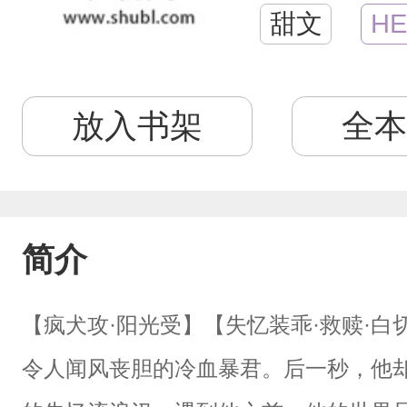
甜文
HE
放入书架
全本
简介
【疯犬攻·阳光受】【失忆装乖·救赎·白
令人闻风丧胆的冷血暴君。后一秒，他