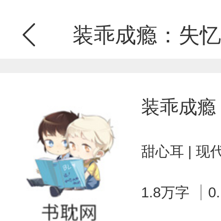
装乖成瘾：失忆
装乖成瘾
甜心耳 | 
1.8万字
0