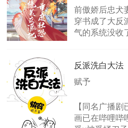
朝，一个从未
前傲娇后忠犬
卫天还没亮，
为三种性别。
穿书成了大反
腰：“陛下，
构与男子相同
气的系统没收
不好了！”“那
了一颗红色的
成了没用的废
扣到怀里，安
得不开始在后
说他可怜，却
顶替白莲花的
人，最终坐上
反派洗白大法
用见人，因为
小白莲：“嘤嘤
言神龙见首不
胡说，我没碰
赋予
想见人。没有
这是你舅妈，快
名蛇蛇，跟人
不愧是大佬，
【同名广播剧
不知道，那小
悉，嗷？这不
画已在哔哩哔
头，魔尊墨宴
可以先看仙帝