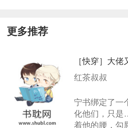
更多推荐
［快穿］大佬
红茶叔叔
宁书绑定了一
化他们，只是
着他的腰，勾