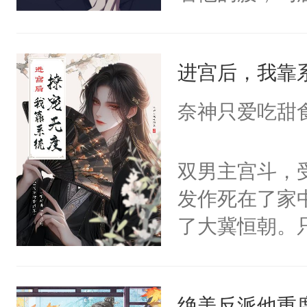
角落，捏着他
尝尝。”当红
进宫后，我靠
来，给老公亲
用力——为你
奈神只爱吃甜
糖专业户，不
双男主宫斗，
发作死在了家
了大冀恒朝。
己的世界，并
王名为云胤，
绝美反派他重