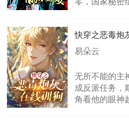
零，国家秘密
神偏执：不许
右男主又报复
士，以武力、
腿，把你锁在
个世界了。直
界分三性：男
有人养？还有
他说：【您需
快穿之恶毒炮
子嗣）。盘龙
种威胁手段没
年，存活下来
孤独成性，被
他是社恐，墨
易朵云
再说一遍。】
貌美送花郎，
哄：祖宗，求
世界苟活十年。
嘴硬心软、宠
不出去啊……1
无所不能的主
他才发现：他的
成反派任务，
氓，本体是全
角看他的眼神
来想逗逗人类
只为了让小主
到油盐不进。
为了给娇气小
本来只想成家