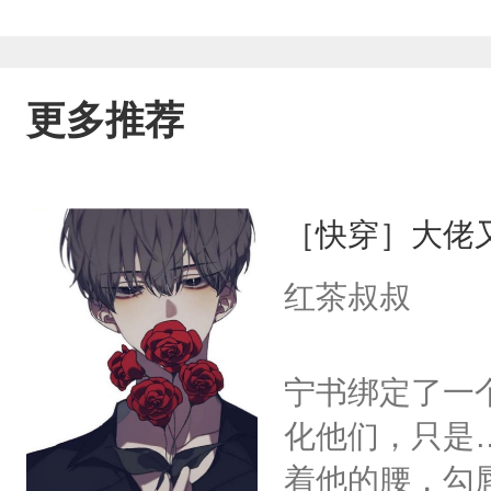
更多推荐
［快穿］大佬
红茶叔叔
宁书绑定了一
化他们，只是
着他的腰，勾