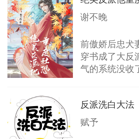
惜被人暗害，
绝。主神知晓
谢不晚
顾云去到大冀
朝，一个从未
前傲娇后忠犬
为三种性别。
穿书成了大反
构与男子相同
气的系统没收
了一颗红色的
成了没用的废
得不开始在后
说他可怜，却
人，最终坐上
反派洗白大法
用见人，因为
言神龙见首不
赋予
想见人。没有