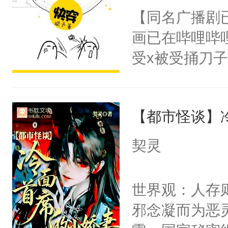
名蛇蛇，跟人
【同名广播剧
不知道，那小
画已在哔哩哔
头，魔尊墨宴
受x被受捅刀
宴：柳折枝你
派，他的任务
飞魄散！第二
一位合适的男
们竟然欺负你
【都市怪谈】
病，一个个的
宴：要不你跟
上了还是无动
契灵
来……“蛇蛇
力跟男主称兄
好，别人都想
间变脸背叛他
世界观：人存
堂魔尊……行
的恶事他都对
邪念凝而为恶
位，当日就抢
一个权力滔天