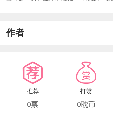
藏心底，死不承认2. 叶隐宁（0/受）-
温柔、很乖、会主动靠近陈远深​-人脉
（陈远深死党）1. 顾云泽——顾家大少爷
作者
3. 陈泽宇——普通家庭唯一女主好友苏
护短，只护叶隐宁反派绿茶女配林晚晚-疯
怜、挑拨离间、搞事情✅贫富反差直接
磕！！校园狗血、暗恋、反差、绿茶搞
推荐
打赏
0
票
0
耽币