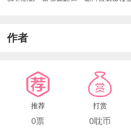
对方的脸，每次梦醒后，胸口处都疼痛难
他们村庄游玩，陆衍川没拒绝，就当散
遇了一系列诡异的事件，村里疯言疯语
作者
美稚嫩男孩的照片，为什么会有种莫名
推荐
打赏
0
票
0
耽币