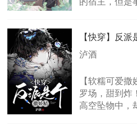
的宿主，但是
人×最强鬼神
颈:“咬我一口
个社恐小哭包
者文风写实派
人揽进怀里，
宿主，元宝只
奇的宝子们误
糊，差点被搞
【快穿】反派
你，打他一巴
含着眼泪，缓
右脸欠踹$￥#
泸酒
时慕的人都知
白嫩嫩一看就
碰。为此国家
前，抬手摸了
【软糯可爱撒娇
小祖宗把自己
句：“魂淡！”元
罗场，甜到炸！
时慕问:我家
血：可爱，想
高空坠物中，
吗？众人瞳孔
阴恻恻的看着
要成为一个优
了，全球唯一
招惹我的，你
主称霸位面！
多病、如花一
点头：“你自