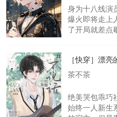
嘴硬心软、宠
身为十八线演
他才发现：他的
爆火即将走上
氓，本体是全
了开局就差点
来想逗逗人类
进医院抢救—
到油盐不进。
而他是个体弱
本来只想成家
［快穿］漂亮
躺的小菜鸡的事
只对他温柔。
家捧在手心里
茶不茶
至恶鬼神×冷
兵余时慕，来
善；他是冷，
相遇了。坏消
绝美哭包乖巧社
只为你，守尽
救了他。坏消
始终一人新生
你，才拥有家
时慕可以救他