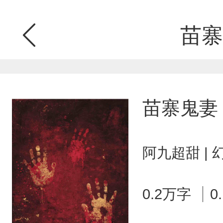
苗寨
苗寨鬼妻
阿九超甜 |
0.2万字
0