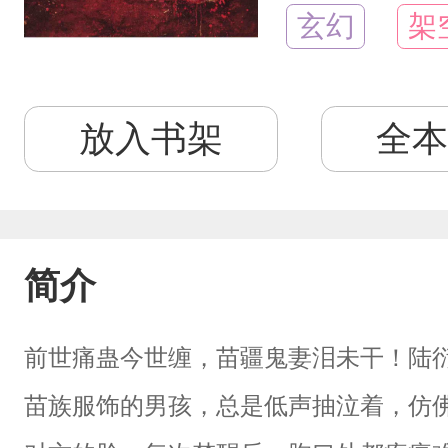
玄幻
架
放入书架
全本
简介
前世痛蛊今世缠，苗疆鬼妻泪未干！陆
苗族服饰的男孩，总是低声抽泣着，仿