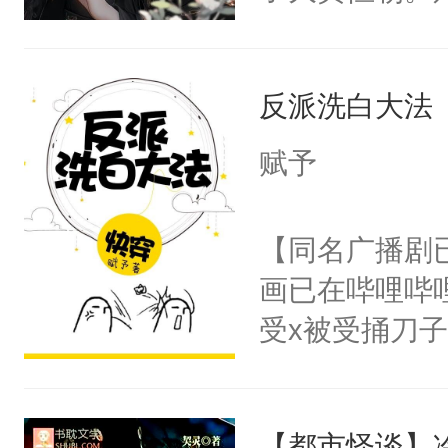
己的世界，并
王名为云胤，
反派洗白大法
惜被人暗害，
绝。主神知晓
赋予
顾云去到大冀
朝，一个从未
【同名广播剧
为三种性别。
画已在哔哩哔
构与男子相同
受x被受捅刀
了一颗红色的
派，他的任务
得不开始在后
一位合适的男
人，最终坐上
【都市怪谈】