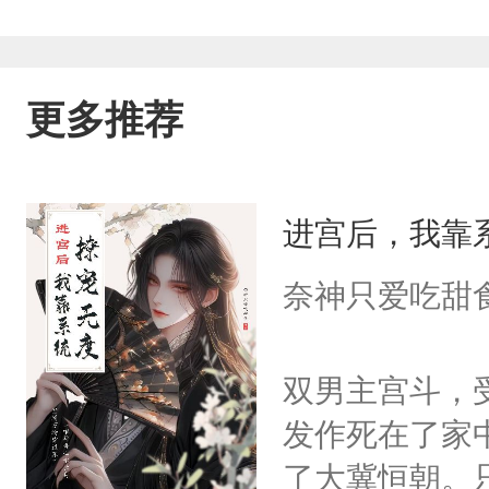
更多推荐
进宫后，我靠
奈神只爱吃甜
双男主宫斗，
发作死在了家
了大冀恒朝。