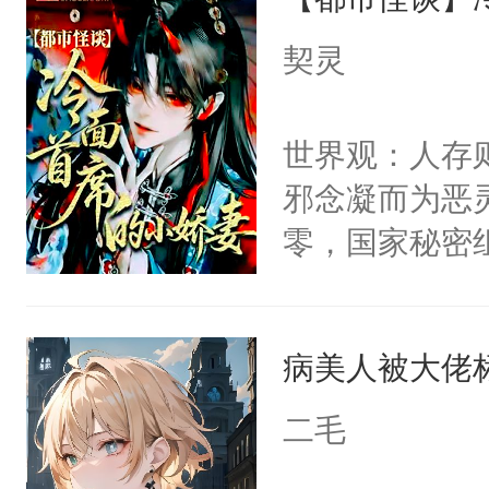
病，一个个的
上了还是无动
契灵
力跟男主称兄
间变脸背叛他
世界观：人存
的恶事他都对
邪念凝而为恶
一个权力滔天
零，国家秘密
右男主又报复
士，以武力、
个世界了。直
界分三性：男
他说：【您需
病美人被大佬
子嗣）。盘龙
年，存活下来
孤独成性，被
二毛
再说一遍。】
貌美送花郎，
世界苟活十年。