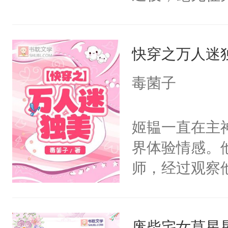
天，当地配对站
爱：？？？什么
快穿之万人迷
要Omega？
桌）没门儿，
毒菌子
a浑身瘦的就
烂衫。一早被
姬韫一直在主
惶惶哭个不停
界体验情感。
的那个Alph
师，经过观察
到了一股异样的
嘴他才知道，
婚好比投二次
界，既然之前
决心：死缠烂打
废柴宅女莫星