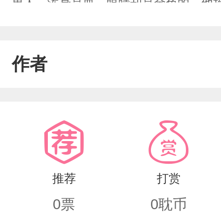
男人，浑身是血，眼睛却是金色的。他抬
人。”“那巧了，我也想。”后来她知道
都怕他。但他把唯一一块干粮给了她。
作者
崩！她没理。因为那个男人说：“你跳，
到最后一个世界，她捡到的反派越来越
壳子。他一直跟着她。每一世都在等她
推荐
打赏
0
票
0
耽币