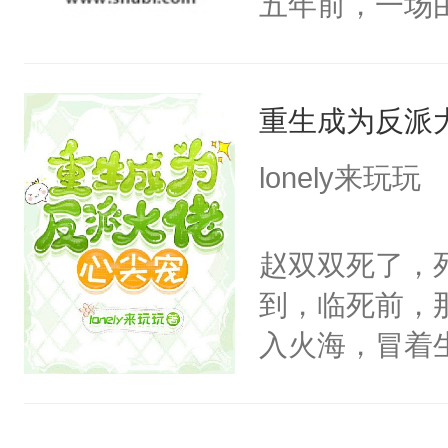
五年前，一场
年命丧黄泉。
她，还将她送
重生成为反派
好了身体，也
年后赵知年回
lonely来玩玩
出代价。不管
狠手辣的心机
赵双双死了，
的其他人...
到，临死前，
——为什么她
入火海，冒着
小狗脱不开干
在心底的爱意
医院里看一眼
定要看清人心
爱那一卦的？