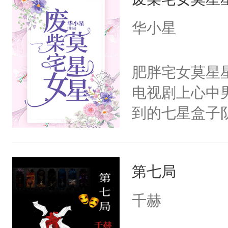
义，他决定参
凌，帮助女主
华小星
按自己的理解
有血缘的弟弟
肥胖宅女莫星
不喜欢我，是
电视剧上心中
意的校霸学生
到的七星盒子
其实我也可以
全侯之女武流
这是因为什么
魄打碎，意外
的。本文是万
第七局
重生，莫星星
美。
体，在莫星星
千赫
武流苏父兄皆