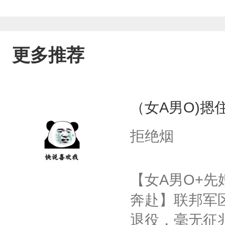
更多推荐
（女A男O)摁住
拒绝烟
【女A男O+先
奔赴】联邦军区
退役，毫无征