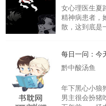
流苏容貌冠绝
女心理医生夏
宫宴上见到三
精神病患者，
竭虑，但异域
散，这到底是
宴包裹里，有
否能找到答案
正妃位置。武
期待。女强男
武流苏势要查
每日一问：今
忙，武流苏帮
黔中酸汤鱼
经起伏，在成
手。但武流苏
年下黑心小狼
炆对自己始终
男主很会扮猪
最后关头帮赵