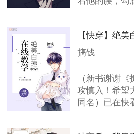
着他的腰，勾
角落，捏着他
尝尝。”当红
【快穿】绝美
来，给老公亲
用力——为你
搞钱
糖专业户，不
（新书谢谢《
攻慎入！希望
同名）已在快
叭！】1V1
统界里面有个