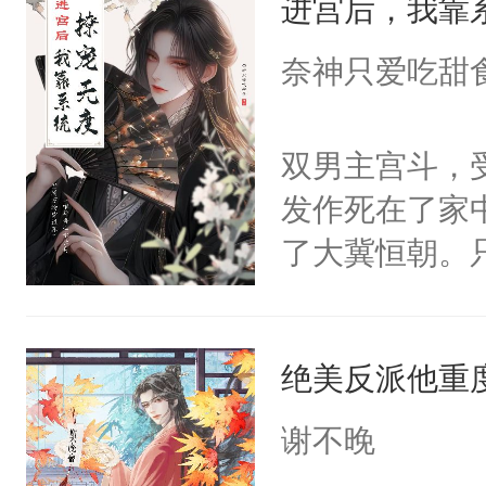
进宫后，我靠
成为所有白莲
I，他们决定
奈神只爱吃甜
学子，莫之阳
莲花可不止有
双男主宫斗，
点脑袋，看着
发作死在了家
常见问题一：
了大冀恒朝。
教科书版：“
己的世界，并
样。”莫之阳
王名为云胤，
母的微笑：“
绝美反派他重
惜被人暗害，
留看着面前这
绝。主神知晓
谢不晚
人，突然醒悟
顾云去到大冀