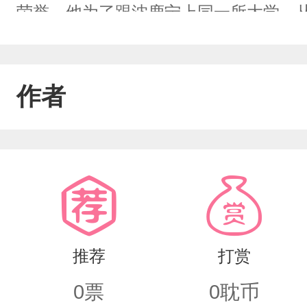
荣誉。他为了跟沈鹿宁上同一所大学，从
终于知道学习了”。顾深快疯了。他想直
沈鹿宁那张没有表情的脸，又咽回去了
作者
他不知道的是——沈鹿宁的日记本里，
不敢说，一个不敢认。全校师生嗑CP
有一天，顾深在沈鹿宁的课桌里看到了那
傻。”“废话，我比你早。”
推荐
打赏
0
票
0
耽币