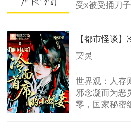
受x被受捅刀
宴：柳折枝你
派，他的任务
飞魄散！第二
一位合适的男
们竟然欺负你
【都市怪谈】
病，一个个的
宴：要不你跟
上了还是无动
契灵
来……“蛇蛇
力跟男主称兄
好，别人都想
间变脸背叛他
世界观：人存
堂魔尊……行
的恶事他都对
邪念凝而为恶
位，当日就抢
一个权力滔天
零，国家秘密
神偏执：不许
右男主又报复
士，以武力、
腿，把你锁在
个世界了。直
界分三性：男
有人养？还有