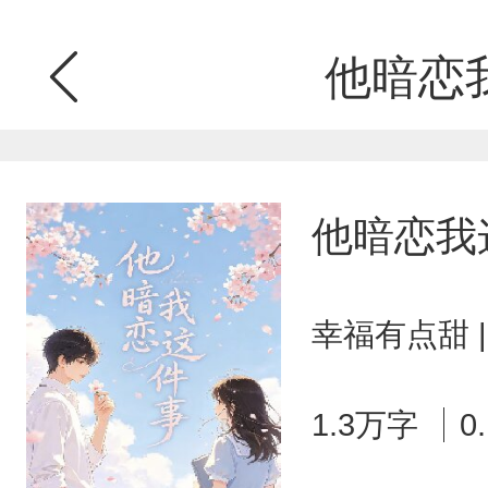
他暗恋
他暗恋我
幸福有点甜 
1.3万字
0