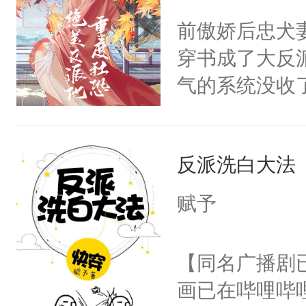
问题二：废后
朝，一个从未
前傲娇后忠犬
卫天还没亮，
为三种性别。
穿书成了大反
腰：“陛下，
构与男子相同
气的系统没收
不好了！”“那
了一颗红色的
成了没用的废
扣到怀里，安
得不开始在后
说他可怜，却
顶替白莲花的
人，最终坐上
反派洗白大法
用见人，因为
小白莲：“嘤嘤
言神龙见首不
胡说，我没碰
赋予
想见人。没有
这是你舅妈，快
名蛇蛇，跟人
不愧是大佬，
【同名广播剧
不知道，那小
悉，嗷？这不
画已在哔哩哔
头，魔尊墨宴
可以先看仙帝