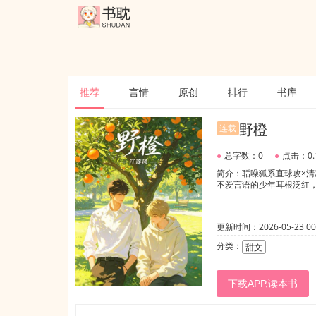
推荐
言情
原创
排行
书库
野橙
连载
●
总字数：0
●
点击：0.
简介：聒噪狐系直球攻×
不爱言语的少年耳根泛红
更新时间：2026-05-23 00:
分类：
甜文
下载APP,读本书