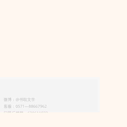
微博：@书耽文学
客服：0571—88667962
问题反馈群：630611933
版权业务联系人-淡风 QQ：
3614922414（加好友请备注合作来意）