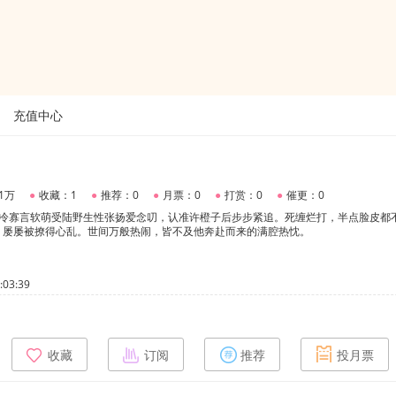
充值中心
1万
●
收藏：1
●
推荐：0
●
月票：0
●
打赏：0
●
催更：0
清冷寡言软萌受陆野生性张扬爱念叨，认准许橙子后步步紧追。死缠烂打，半点脸皮都
，屡屡被撩得心乱。世间万般热闹，皆不及他奔赴而来的满腔热忱。
03:39
收藏
订阅
推荐
投月票