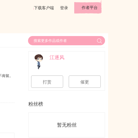
作者平台
下载客户端
登录
江逐风
不肯留。
打赏
催更
粉丝榜
暂无粉丝