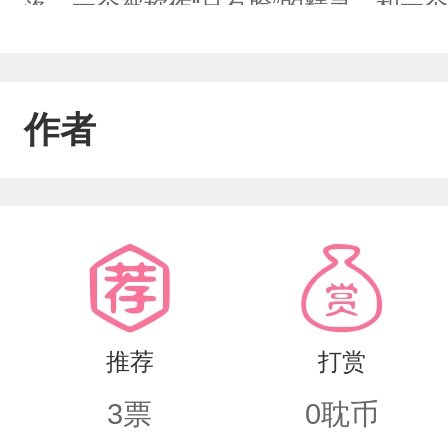
落。一个被称作“只有脸”的精灵，和一
条路。从边境到王都，从巨灵之森到魔
告白之后，还有第一百零一次。也长到
作者
推荐
打赏
3
票
0
耽币