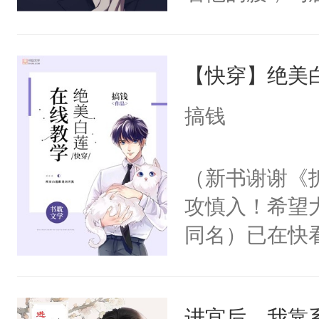
角落，捏着他
尝尝。”当红
【快穿】绝美
来，给老公亲
用力——为你
搞钱
糖专业户，不
（新书谢谢《
攻慎入！希望
同名）已在快
叭！】1V1
统界里面有个
进宫后，我靠