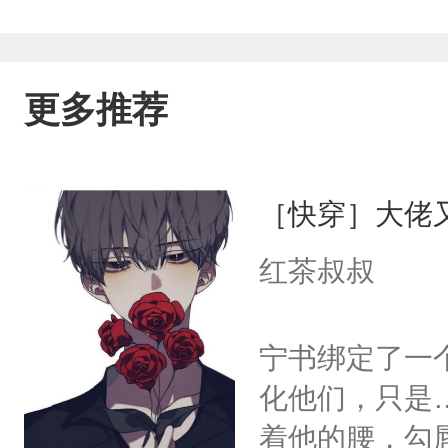
更多推荐
［快穿］大佬
红茶叔叔
宁书绑定了一
化他们，只是
着他的腰，勾