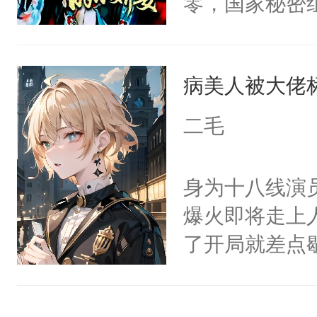
零，国家秘密
右男主又报复
士，以武力、
个世界了。直
界分三性：男
他说：【您需
病美人被大佬
子嗣）。盘龙
年，存活下来
孤独成性，被
二毛
再说一遍。】
貌美送花郎，
世界苟活十年。
嘴硬心软、宠
身为十八线演
他才发现：他的
爆火即将走上
氓，本体是全
了开局就差点
来想逗逗人类
进医院抢救—
到油盐不进。
而他是个体弱
本来只想成家