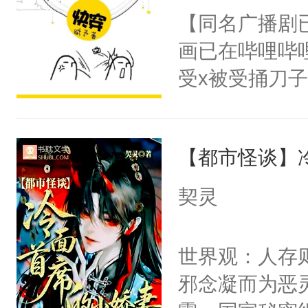
朝，一个从未
【同名广播剧
卫天还没亮，
为三种性别。
画已在哔哩哔
腰：“陛下，
构与男子相同
受x被受捅刀
不好了！”“那
了一颗红色的
派，他的任务
扣到怀里，安
得不开始在后
一位合适的男
顶替白莲花的
人，最终坐上
【都市怪谈】
病，一个个的
小白莲：“嘤嘤
上了还是无动
胡说，我没碰
契灵
力跟男主称兄
这是你舅妈，快
间变脸背叛他
不愧是大佬，
世界观：人存
的恶事他都对
悉，嗷？这不
邪念凝而为恶
一个权力滔天
可以先看仙帝