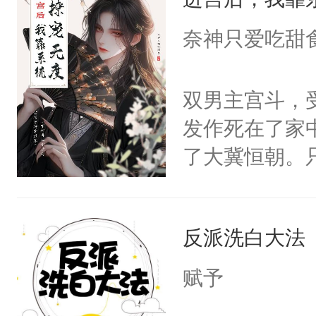
成为所有白莲
I，他们决定
奈神只爱吃甜
学子，莫之阳
莲花可不止有
双男主宫斗，
点脑袋，看着
发作死在了家
常见问题一：
了大冀恒朝。
教科书版：“
己的世界，并
样。”莫之阳
王名为云胤，
母的微笑：“
反派洗白大法
惜被人暗害，
留看着面前这
绝。主神知晓
赋予
人，突然醒悟
顾云去到大冀
问题二：废后