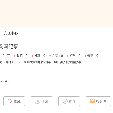
充值中心
仙鸟国纪事
：0.1万
●
收藏：2
●
推荐：0
●
月票：0
●
打赏：0
●
催更：0
瑾舒（坤泽）。天下最强龙君和仙鸟国第一坤泽美人的爱情故事。
28:45
收藏
订阅
推荐
投月票