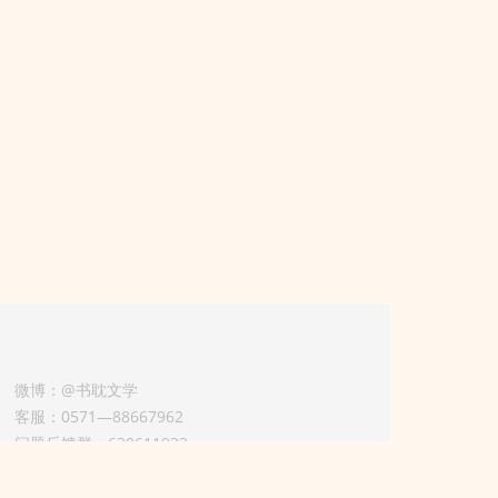
微博：@书耽文学
客服：0571—88667962
问题反馈群：630611933
版权业务联系人-淡风 QQ：
3614922414（加好友请备注合作来意）