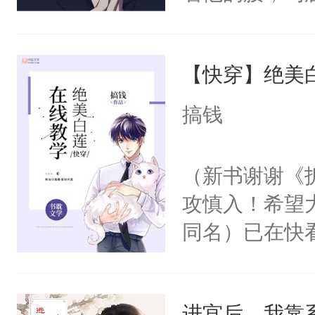
角落，捏着他
尝尝。”当红
【快穿】绝美
来，给老公亲
用力——为你
搞钱
糖专业户，不
（新书谢谢《
攻慎入！希望
同名）已在快
叭！】1V1
统界里面有个
进宫后，我靠