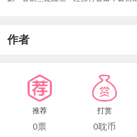
配。直到一场绑架，陆砚只身挑了整个
意藏都藏不住。沈渡擦掉他脸上的血，轻
吻上他指尖，眼底是压抑多年的暗涌：“
作者
子，一句话便能颠覆整个商界。他以为
推荐
打赏
0
票
0
耽币