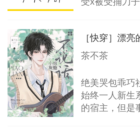
受x被受捅刀
宴：柳折枝你
派，他的任务
飞魄散！第二
一位合适的男
们竟然欺负你
［快穿］漂亮
病，一个个的
宴：要不你跟
上了还是无动
茶不茶
来……“蛇蛇
力跟男主称兄
好，别人都想
间变脸背叛他
绝美哭包乖巧社
堂魔尊……行
的恶事他都对
始终一人新生
位，当日就抢
一个权力滔天
的宿主，但是
神偏执：不许
右男主又报复
个社恐小哭包
腿，把你锁在
个世界了。直
宿主，元宝只
有人养？还有
他说：【您需