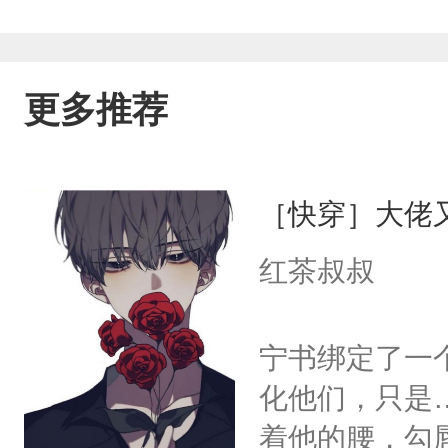
更多推荐
［快穿］大佬
红茶叔叔
宁书绑定了一
化他们，只是
着他的腰，勾