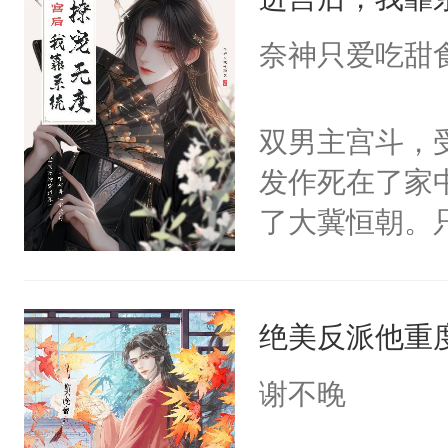
成为所有白莲
I，他们决定
奈神只爱吃甜
学子，莫之阳
莲花可不止有
双男主宫斗，
点脑袋，看着
发作死在了家
常见问题一：
了大冀恒朝。
教科书版：“
己的世界，并
样。”莫之阳
王名为云胤，
母的微笑：“
绝美反派他重
惜被人暗害，
留看着面前这
绝。主神知晓
谢不晚
人，突然醒悟
顾云去到大冀
问题二：废后