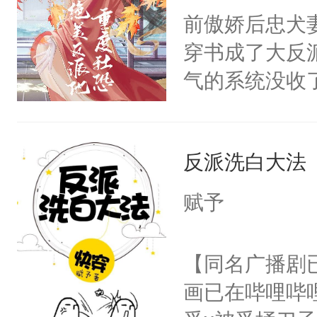
朝，一个从未
前傲娇后忠犬
卫天还没亮，
为三种性别。
穿书成了大反
腰：“陛下，
构与男子相同
气的系统没收
不好了！”“那
了一颗红色的
成了没用的废
扣到怀里，安
得不开始在后
说他可怜，却
顶替白莲花的
人，最终坐上
反派洗白大法
用见人，因为
小白莲：“嘤嘤
言神龙见首不
胡说，我没碰
赋予
想见人。没有
这是你舅妈，快
名蛇蛇，跟人
不愧是大佬，
【同名广播剧
不知道，那小
悉，嗷？这不
画已在哔哩哔
头，魔尊墨宴
可以先看仙帝