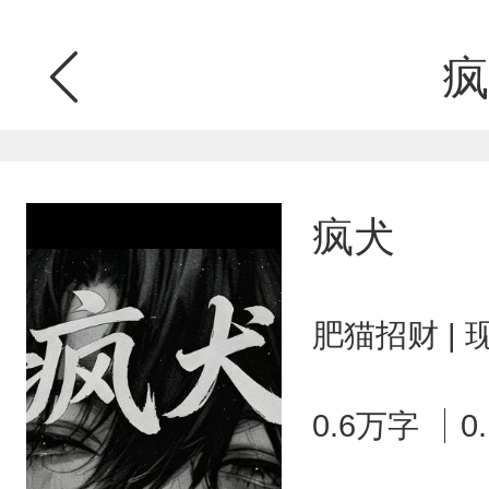
疯
疯犬
肥猫招财 |
0.6万字
0