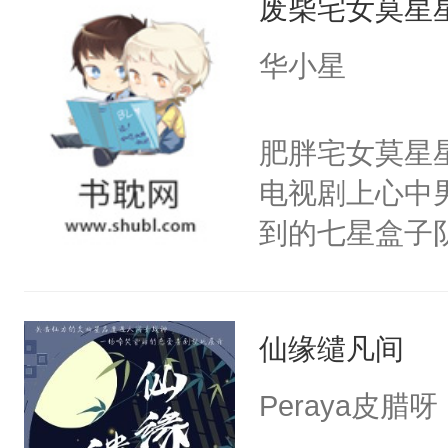
废柴宅女莫星
义，他决定参
凌，帮助女主
华小星
按自己的理解
有血缘的弟弟
肥胖宅女莫星
不喜欢我，是
电视剧上心中
意的校霸学生
到的七星盒子
其实我也可以
全侯之女武流
这是因为什么
魄打碎，意外
的。本文是万
仙缘缱凡间
重生，莫星星
美。
体，在莫星星
Peraya皮腊呀
武流苏父兄皆