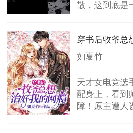
散，这到底是
星不见了，难
否能找到答案
鼓作气，开启了
期待。女强男
妻×生活不自
穿书后牧爷总
如夏竹
天才女电竞选
配身上，看到
障！原主遭人
被男主的人打
想，最后她竟