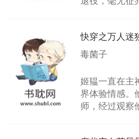
退役，毫无征
天，当地配对站
爱：？？？什么
快穿之万人迷
要Omega？
桌）没门儿，
毒菌子
a浑身瘦的就
烂衫。一早被
姬韫一直在主
惶惶哭个不停
界体验情感。
的那个Alph
师，经过观察
到了一股异样的
嘴他才知道，
婚好比投二次
界，既然之前
决心：死缠烂打