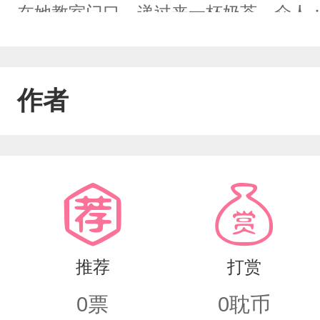
在她教室门口，递过来一杯奶茶。众人：
十双。”沈栀看了一眼奶茶，嫌弃地皱眉：
你喜欢什么味？”“我喜欢你离我远点。
作者
高数题。校霸为了给她买限量版球鞋，
从倒数第一考到了年级前十。全校都疯
吗？？？沈栀看着他递过来的成绩单，终
盯着她的笑容，耳根红透了。这是一个“
收拾的”的真香故事。双学霸×校霸，强
推荐
打赏
0
票
0
耽币