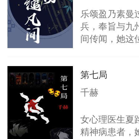
流苏容貌冠绝
乐颂盈乃素曼
宫宴上见到三
兵，奉旨与九
竭虑，但异域
间传闻，她这
宴包裹里，有
与药罐和轮椅
正妃位置。武
禁风的三少爷
武流苏势要查
第七局
而易举就被乐
忙，武流苏帮
才明白，周之
千赫
经起伏，在成
子，他整天宣
手。但武流苏
个傻子。不管
女心理医生夏
炆对自己始终
对方是真星君
精神病患者，
最后关头帮赵
原则：能动手