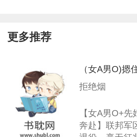
更多推荐
（女A男O)摁住
拒绝烟
【女A男O+先
奔赴】联邦军区