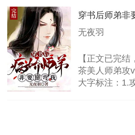
在娱乐圈做拼
也要踩着刀尖
权，非独家
穿书后师弟非
拍张照，当天
死不屈。……
影帝家的爱宠
无夜羽
后期忠犬太子
比如拉翔。闻
南：全文架空
闻宋：不可能
【正文已完结
he。
影帝先生：便
茶美人师弟攻
本只当是养个
大字标注：1
白色毛团子挺
说里的炮灰受
团子直到某天
角受，吸干功
诉他床上那个
任务，早日回
谁？他的猫呢
运，抢他法宝