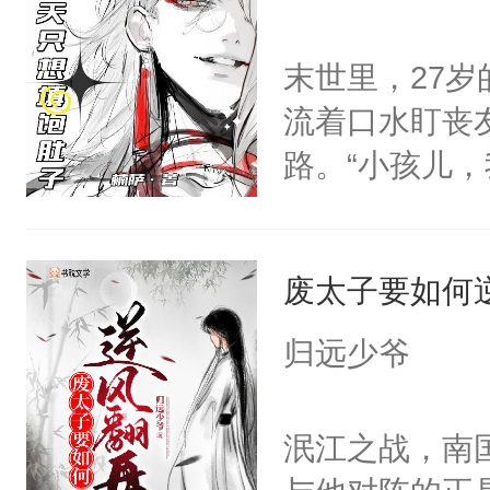
发霉了许久，
砚清被找到的
定！他要死外
末世里，27
塞。陆以朝痛
个被废的这么
流着口水盯丧
以朝啊，我来
轮椅，从家里
路。“小孩儿
距，抓着乱糟
的夜晚离家出
眼神危险。阿米
都不要我了，
快乐的风餐露
好香啊，可他
我……”——
椅漂移，和野
废太子要如何
知）“好、好啊.
【非渣攻贱受
地的束林秋，
只要他不杀我
洁，先虐后甜
归远少爷
了。那个男人
他时，阿米：
子贴贴。我见
脖子时，阿米
泯江之战，南
魔尊南北寒被
笑：“对，想吃了你