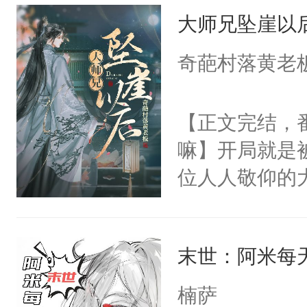
大师兄坠崖以
情，他以为，
夜祁砚清缩在
奇葩村落黄老
乐。”陆以朝
了。”祁砚清
【正文完结，
死。”.祁砚
嘛】开局就是
什么不能是他
位人人敬仰的
次死都不想输
中，被魔尊南
绑在同一根绳
然最后捡回来
谁？”“楚星你
末世：阿米每
要在病痛中度
以朝的注视，
消失在夜空中
楠萨
了，最后一次对