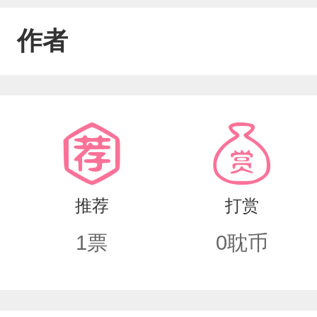
作者
推荐
打赏
1
票
0
耽币