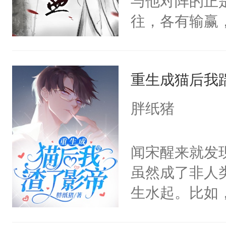
与他对阵的正
椅的男人给收
得及吗？（P
往，各有输赢
体统！结果装
每天用牛奶面
人愿，景殊这
香香贴贴呜呜
明是个27岁
敌国细作一事
是因为他才坐
斗力爆表只想
重生成猫后我
送到敌国用来
林秋那双清透
大的异能者攻
室。北邺太子
火葬场虽迟但到
胖纸猪
愿，合起来就
好了你的伤，
将人扫地出门
果之后，我可
闻宋醒来就发
已亲密地要共
秋1v1双洁h
虽然成了非人
之又玄。他曾
恳，受会恢复
生水起。比如
他折腰。但景
笔，不喜左上
帝先生。然后
的心性与气节
（黑色版）：