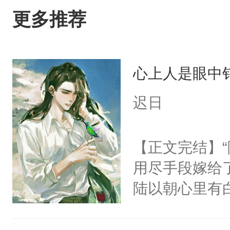
更多推荐
心上人是眼中钉
迟日
【正文完结】
用尽手段嫁给了
陆以朝心里有
星。强迫也好
们人前恩爱甜